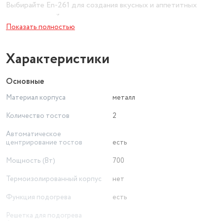
Выбирайте En-261 для создания вкусных и аппетитных
тостов каждый день.
Показать полностью
Характеристики
Основные
Материал корпуса
металл
Количество тостов
2
Автоматическое
центрирование тостов
есть
Мощность (Вт)
700
Термоизолированный корпус
нет
Функция подогрева
есть
Решетка для подогрева