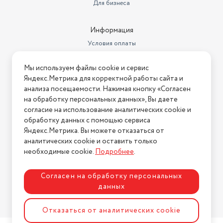
Вес товара, г
1140
Для бизнеса
Конструктивные особенности
Поддон для крошек
Информация
Системы защиты
Термоизолированный корпус
Условия оплаты
Длина шнура, м
0.7
Условия доставки
Мы используем файлы cookie и сервис
Условия возврата
Размеры, мм (ШхГхВ)
203*157*298
Яндекс.Метрика для корректной работы сайта и
Нашли ошибку на сайте?
Напишите нам
.
анализа посещаемости. Нажимая кнопку «Согласен
Вес с учетом упаковки
1600
на обработку персональных данных», Вы даете
2026 © Интернет-магазин "АстМаркет". У нас есть всё!
согласие на использование аналитических cookie и
Комплектация
тостер
обработку данных с помощью сервиса
Длина кабеля
0,7
Яндекс.Метрика. Вы можете отказаться от
аналитических cookie и оставить только
Политика конфиденциальности
Цвет товара
белый
необходимые cookie.
Подробнее
.
функция подогрева, функция
Дополнительные режимы
размораживания
Согласен на обработку персональных
данных
Цвет
белый
Разработка сайта
ASTDESIGN
Отказаться от аналитических cookie
Управление
Механическое