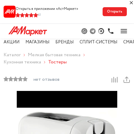
Открыть в приложении «АстМарке‪т‬»
Открыть
41
АКЦИИ
МАГАЗИНЫ
БРЕНДЫ
СПЛИТ-СИСТЕМЫ
СМА
Каталог
Мелкая бытовая техника
Кухонная техника
Тостеры
нет отзывов