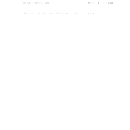
поджаривания
есть, плавная
Одностороннее обжаривание
нет
й