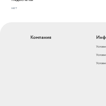
нет
Компания
Инф
Услови
Услови
Услови