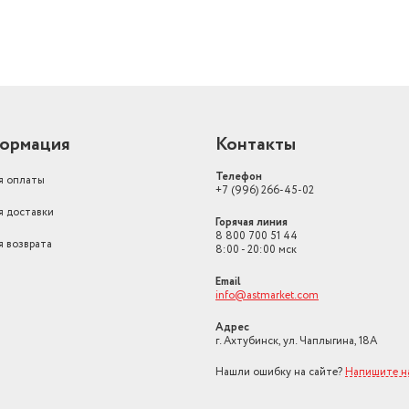
ормация
Контакты
Телефон
я оплаты
+7 (996) 266-45-02
я доставки
Горячая линия
8 800 700 51 44
я возврата
8:00 - 20:00 мск
Email
info@astmarket.com
Адрес
г. Ахтубинск, ул. Чаплыгина, 18А
Нашли ошибку на сайте?
Напишите н