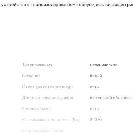
е устройство в термоизолированном корпусе, исключающем ри
Тип управления
механическое
Свечение
белый
Отсек для сетевого шнура
есть
Дополнительные функции
6 степеней обжарива
Кнопка отмены
есть
Максимальная мощность (Вт)
800 Вт
Регулировка степени