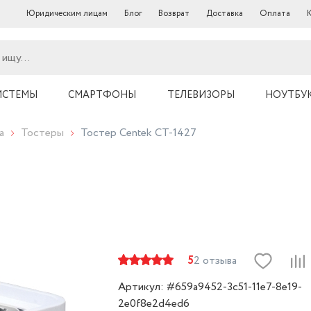
Юридическим лицам
Блог
Возврат
Доставка
Оплата
ИСТЕМЫ
СМАРТФОНЫ
ТЕЛЕВИЗОРЫ
НОУТБУ
а
Тостеры
Тостер Centek СТ-1427
5
2 отзыва
Артикул: #659a9452-3c51-11e7-8e19-
2e0f8e2d4ed6