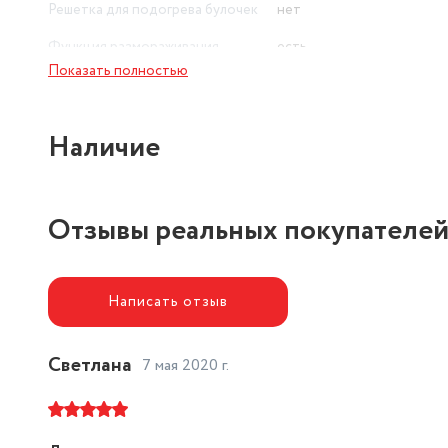
Решетка для подогрева булочек
нет
Функция размораживания
есть
Показать полностью
Количество отделений
2
Наличие
Отзывы реальных покупателе
Написать отзыв
Светлана
7 мая 2020 г.