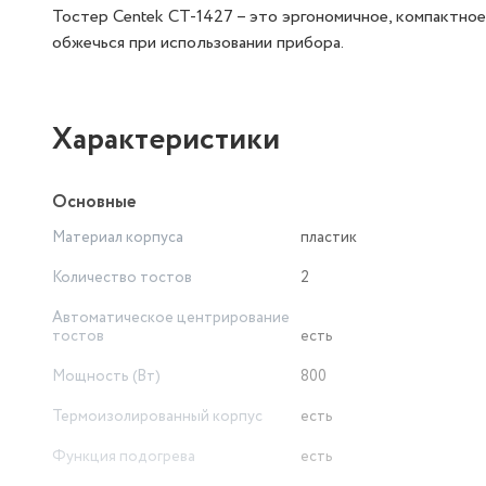
Тостер Centek СТ-1427 – это эргономичное, компактно
обжечься при использовании прибора.
Характеристики
Основные
Материал корпуса
пластик
Количество тостов
2
Автоматическое центрирование
тостов
есть
Мощность (Вт)
800
Термоизолированный корпус
есть
Функция подогрева
есть