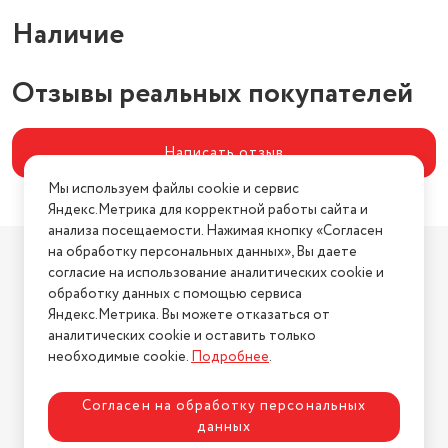
Количество отделений
2
Наличие
Тип управления
электронное
Отзывы реальных покупателей
Написать отзыв
Мы используем файлы cookie и сервис
Яндекс.Метрика для корректной работы сайта и
анализа посещаемости. Нажимая кнопку «Согласен
Компания
на обработку персональных данных», Вы даете
согласие на использование аналитических cookie и
О компании
обработку данных с помощью сервиса
Магазины
Яндекс.Метрика. Вы можете отказаться от
Бренды
аналитических cookie и оставить только
необходимые cookie.
Подробнее
.
Блог
Для бизнеса
Согласен на обработку персональных
данных
Информация