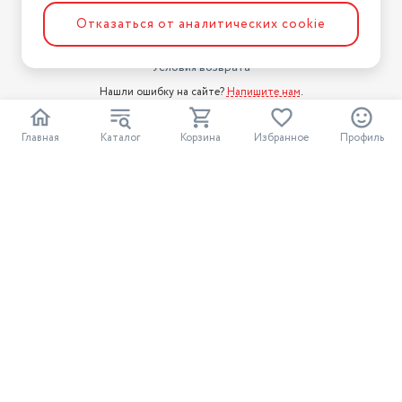
Условия оплаты
Отказаться от аналитических cookie
Условия доставки
Условия возврата
Нашли ошибку на сайте?
Напишите нам
.
2026 © Интернет-магазин "АстМаркет". У нас есть всё!
Главная
Каталог
Корзина
Избранное
Профиль
Политика конфиденциальности
Разработка сайта
ASTDESIGN