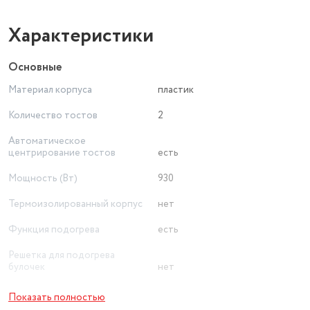
Характеристики
Основные
Материал корпуса
пластик
Количество тостов
2
Автоматическое
центрирование тостов
есть
Мощность (Вт)
930
Термоизолированный корпус
нет
Функция подогрева
есть
Решетка для подогрева
булочек
нет
Функция размораживания
есть
Показать полностью