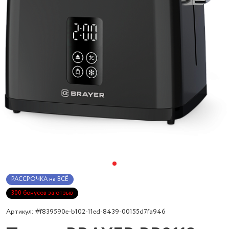
РАССРОЧКА на ВСЁ
300 бонусов за отзыв
Артикул: #f839590e-b102-11ed-8439-00155d7fa946