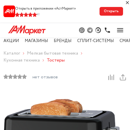
Открыть в приложении «АстМарке‪т‬»
Открыть
41
АКЦИИ
МАГАЗИНЫ
БРЕНДЫ
СПЛИТ-СИСТЕМЫ
СМА
Каталог
Мелкая бытовая техника
Кухонная техника
Тостеры
нет отзывов