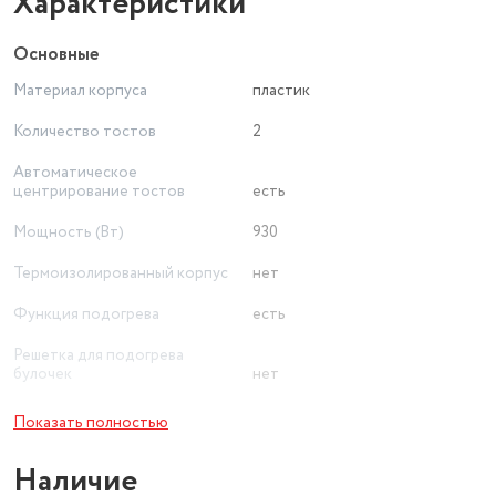
Характеристики
Основные
Материал корпуса
пластик
Количество тостов
2
Автоматическое
центрирование тостов
есть
Мощность (Вт)
930
Термоизолированный корпус
нет
Функция подогрева
есть
Решетка для подогрева
булочек
нет
Функция размораживания
есть
Показать полностью
Количество отделений
2
Наличие