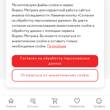
Мы используем файлы cookie и сервис
Условия возврата
Яндекс.Метрика для корректной работы сайта и
Нашли ошибку на сайте?
Напишите нам
.
анализа посещаемости. Нажимая кнопку «Согласен
на обработку персональных данных», Вы даете
2026 © Интернет-магазин "АстМаркет". У нас есть всё!
согласие на использование аналитических cookie и
обработку данных с помощью сервиса
Яндекс.Метрика. Вы можете отказаться от
аналитических cookie и оставить только
Политика конфиденциальности
необходимые cookie.
Подробнее
.
Согласен на обработку персональных
данных
Разработка сайта
ASTDESIGN
Отказаться от аналитических cookie
Главная
Каталог
Корзина
Избранное
Профиль