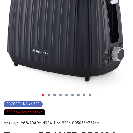
РАССРОЧКА на ВСЁ
300 бонусов за отзыв
Артикул: #6f42049c-d084-11ee-820c-005056b757db