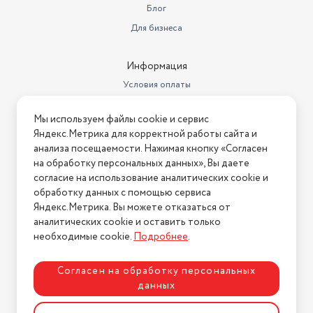
Блог
Для бизнеса
Информация
Условия оплаты
Условия доставки
Мы используем файлы cookie и сервис
Условия возврата
Яндекс.Метрика для корректной работы сайта и
Нашли ошибку на сайте?
Напишите нам
.
анализа посещаемости. Нажимая кнопку «Согласен
на обработку персональных данных», Вы даете
2026 © Интернет-магазин "АстМаркет". У нас есть всё!
согласие на использование аналитических cookie и
обработку данных с помощью сервиса
Яндекс.Метрика. Вы можете отказаться от
аналитических cookie и оставить только
Политика конфиденциальности
необходимые cookie.
Подробнее
.
Согласен на обработку персональных
данных
Разработка сайта
ASTDESIGN