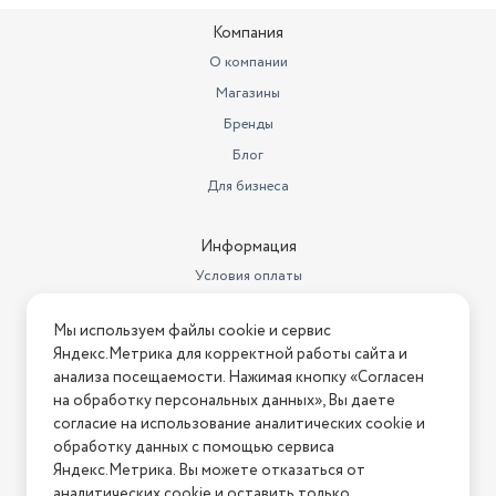
Компания
О компании
Магазины
Бренды
Блог
Для бизнеса
Информация
Условия оплаты
Условия доставки
Мы используем файлы cookie и сервис
Условия возврата
Яндекс.Метрика для корректной работы сайта и
Нашли ошибку на сайте?
Напишите нам
.
анализа посещаемости. Нажимая кнопку «Согласен
на обработку персональных данных», Вы даете
2026 © Интернет-магазин "АстМаркет". У нас есть всё!
согласие на использование аналитических cookie и
обработку данных с помощью сервиса
Яндекс.Метрика. Вы можете отказаться от
аналитических cookie и оставить только
Политика конфиденциальности