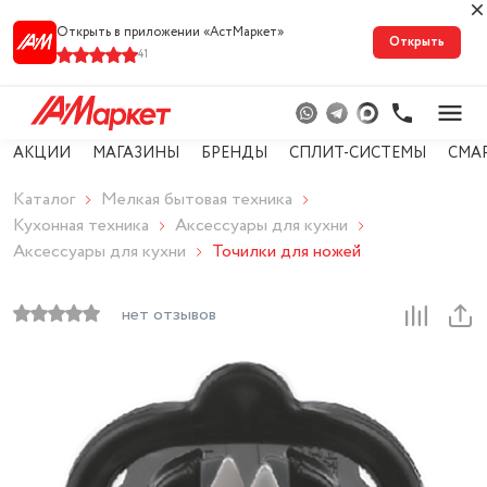
Открыть в приложении «АстМарке‪т‬»
Открыть
41
АКЦИИ
МАГАЗИНЫ
БРЕНДЫ
СПЛИТ-СИСТЕМЫ
СМА
Каталог
Мелкая бытовая техника
Кухонная техника
Аксессуары для кухни
Аксессуары для кухни
Точилки для ножей
нет отзывов