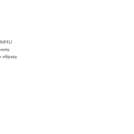
wn NMU
бному
 образу.