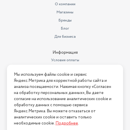
О компании
Магазины
Бренды
Блог
Для бизнеса
Информация
Условия оплаты
Условия доставки
Мы используем файлы cookie и сервис
Условия возврата
Яндекс.Метрика для корректной работы сайта и
Нашли ошибку на сайте?
Напишите нам
.
анализа посещаемости. Нажимая кнопку «Согласен
на обработку персональных данных», Вы даете
2026 © Интернет-магазин "АстМаркет". У нас есть всё!
согласие на использование аналитических cookie и
обработку данных с помощью сервиса
Яндекс.Метрика. Вы можете отказаться от
аналитических cookie и оставить только
Политика конфиденциальности
необходимые cookie.
Подробнее
.