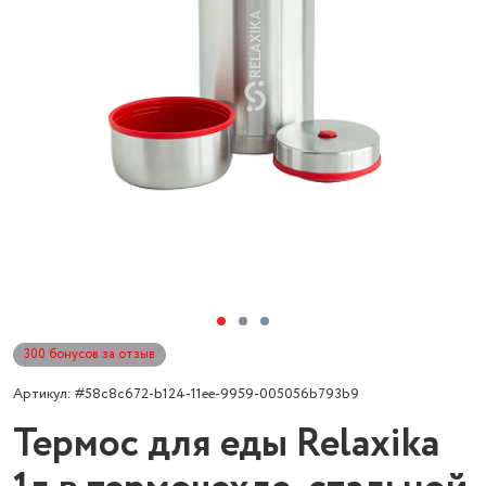
300 бонусов за отзыв
Артикул: #58c8c672-b124-11ee-9959-005056b793b9
Термос для еды Relaxika