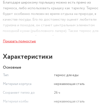
Благодаря широкому горлышку можно есть прямо из
термоса, либо использовать крышку как тарелку. Термос
будет особенно полезен во время отдыха на природе, в
качестве посуды. Его по достоинству оценят любители
туризма и походов, он станет центральным элементом
походной кухни (рыболовного лагеря). Также термос для
супа и еды в чехле будет особенно полезен охотникам и
Показать полностью
рыболовам.
Компактный размер и легкий вес делает термос возможным
Характеристики
для использования даже ребенком, удобно брать еду
ребенку на прогулку или давать с собой на экскурсию. Его
Основные
можно использовать как ланч бокс (контейнер для еды).
Тип
термос для еды
Термочехол оснащен ручкой для удобной переноски,
Материал корпуса
нержавеющая сталь
который увеличивает время сохранения тепла, благодаря
Сохраняет тепло до
26 ч
чему подойдет для похода на тренировку или в школу,
поездки на дачу или на работу.
Материал колбы
нержавеющая сталь