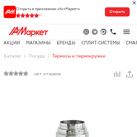
Открыть в приложении «АстМарке‪т‬»
Открыть
41
АКЦИИ
МАГАЗИНЫ
БРЕНДЫ
СПЛИТ-СИСТЕМЫ
СМА
Каталог
Посуда
Термосы и термокружки
нет отзывов