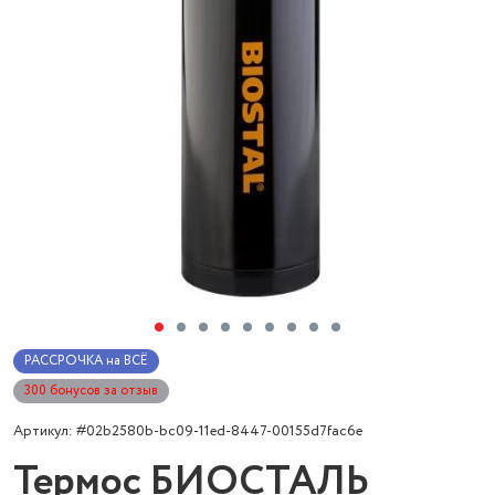
РАССРОЧКА на ВСЁ
300 бонусов за отзыв
Артикул: #02b2580b-bc09-11ed-8447-00155d7fac6e
Термос БИОСТАЛЬ