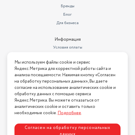
Бренды
Блог
Для бизнеса
Информация
Условия оплаты
Условия доставки
Мы используем файлы cookie и сервис
Условия возврата
Яндекс.Метрика для корректной работы сайта и
Нашли ошибку на сайте?
Напишите нам
.
анализа посещаемости. Нажимая кнопку «Согласен
на обработку персональных данных», Вы даете
2026 © Интернет-магазин "АстМаркет". У нас есть всё!
согласие на использование аналитических cookie и
обработку данных с помощью сервиса
Яндекс.Метрика. Вы можете отказаться от
аналитических cookie и оставить только
Политика конфиденциальности
необходимые cookie.
Подробнее
.
Согласен на обработку персональных
данных