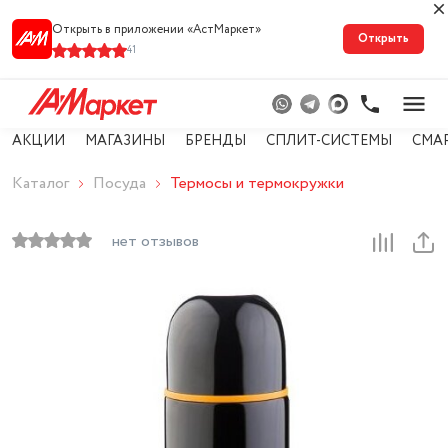
Открыть в приложении «АстМарке‪т‬»
Открыть
41
АКЦИИ
МАГАЗИНЫ
БРЕНДЫ
СПЛИТ-СИСТЕМЫ
СМА
Каталог
Посуда
Термосы и термокружки
нет отзывов