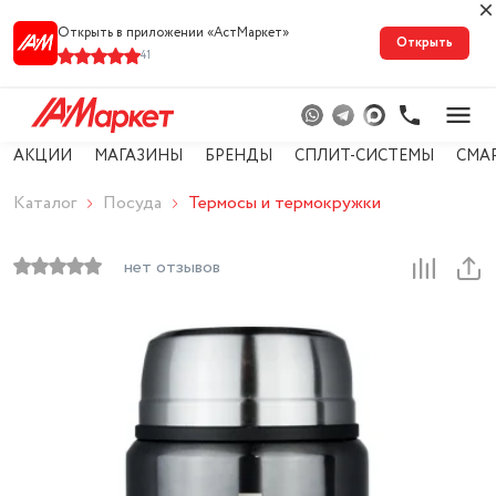
Открыть в приложении «АстМарке‪т‬»
Открыть
41
АКЦИИ
МАГАЗИНЫ
БРЕНДЫ
СПЛИТ-СИСТЕМЫ
СМА
Каталог
Посуда
Термосы и термокружки
нет отзывов