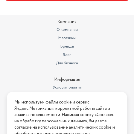
Компания
О компании
Магазины
Бренды
Блог
Для бизнеса
Информация
Условия оплаты
Условия доставки
Мы используем файлы cookie и сервис
Условия возврата
Яндекс.Метрика для корректной работы сайта и
Нашли ошибку на сайте?
Напишите нам
.
анализа посещаемости. Нажимая кнопку «Согласен
на обработку персональных данных», Вы даете
2026 © Интернет-магазин "АстМаркет". У нас есть всё!
согласие на использование аналитических cookie и
обработку данных с помощью сервиса