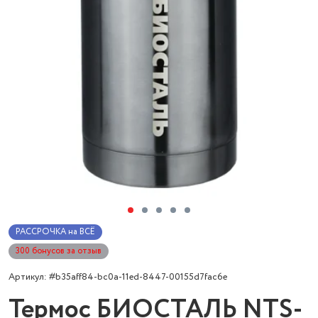
РАССРОЧКА на ВСЁ
300 бонусов за отзыв
Артикул: #b35aff84-bc0a-11ed-8447-00155d7fac6e
Термос БИОСТАЛЬ NTS-