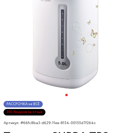
РАССРОЧКА на ВСЁ
300 бонусов за отзыв
Артикул: #66fc8ba3-d629-11ea-8154-00155d7f264c