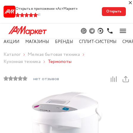
Открыть в приложении «АстМарке‪т‬»
Открыть
41
АКЦИИ
МАГАЗИНЫ
БРЕНДЫ
СПЛИТ-СИСТЕМЫ
СМА
Каталог
Мелкая бытовая техника
Кухонная техника
Термопоты
нет отзывов