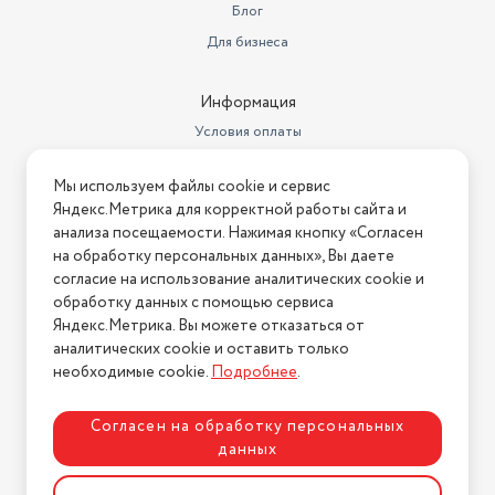
Блог
Для бизнеса
Информация
Условия оплаты
Условия доставки
Мы используем файлы cookie и сервис
Условия возврата
Яндекс.Метрика для корректной работы сайта и
Нашли ошибку на сайте?
Напишите нам
.
анализа посещаемости. Нажимая кнопку «Согласен
на обработку персональных данных», Вы даете
2026 © Интернет-магазин "АстМаркет". У нас есть всё!
согласие на использование аналитических cookie и
обработку данных с помощью сервиса
Яндекс.Метрика. Вы можете отказаться от
аналитических cookie и оставить только
Политика конфиденциальности
необходимые cookie.
Подробнее
.
Согласен на обработку персональных
данных
Разработка сайта
ASTDESIGN