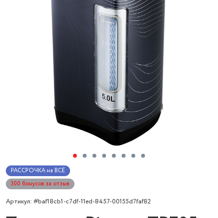
РАССРОЧКА на ВСЁ
300 бонусов за отзыв
Артикул: #baf18cb1-c7df-11ed-8457-00155d7faf82