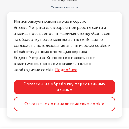
Условия оплаты
Условия доставки
Мы используем файлы cookie и сервис
Условия возврата
Яндекс.Метрика для корректной работы сайта и
Нашли ошибку на сайте?
Напишите нам
.
анализа посещаемости. Нажимая кнопку «Согласен
на обработку персональных данных», Вы даете
2026 © Интернет-магазин "АстМаркет". У нас есть всё!
согласие на использование аналитических cookie и
обработку данных с помощью сервиса
Яндекс.Метрика. Вы можете отказаться от
аналитических cookie и оставить только
Политика конфиденциальности
необходимые cookie.
Подробнее
.
Согласен на обработку персональных
данных
Разработка сайта
ASTDESIGN
Отказаться от аналитических cookie