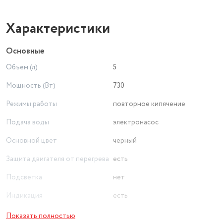
Характеристики
Основные
Объем (л)
5
Мощность (Вт)
730
Режимы работы
повторное кипячение
Подача воды
электронасос
Основной цвет
черный
Защита двигателя от перегрева
есть
Подсветка
нет
Индикация
есть
Длина сетевого шнура (м)
1.16
Показать полностью