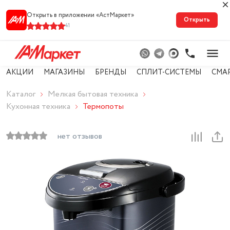
Открыть в приложении «АстМарке‪т‬»
Открыть
41
АКЦИИ
МАГАЗИНЫ
БРЕНДЫ
СПЛИТ-СИСТЕМЫ
СМА
Каталог
Мелкая бытовая техника
Кухонная техника
Термопоты
нет отзывов