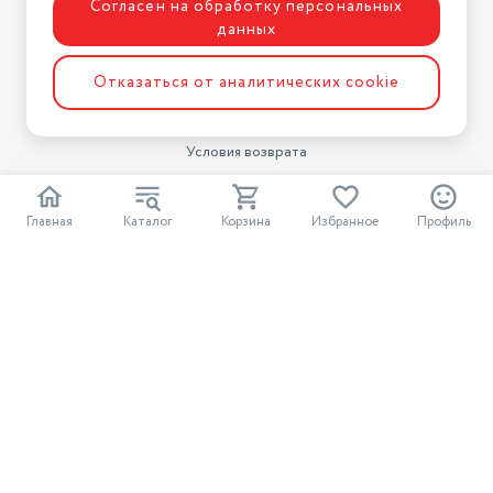
Для бизнеса
Согласен на обработку персональных
данных
Информация
Отказаться от аналитических cookie
Условия оплаты
Условия доставки
Условия возврата
Нашли ошибку на сайте?
Напишите нам
.
Главная
Каталог
Корзина
Избранное
Профиль
2026 © Интернет-магазин "АстМаркет". У нас есть всё!
Политика конфиденциальности
Разработка сайта
ASTDESIGN