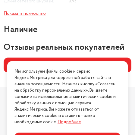
Длина сетевого шнура (м)
0.95
Материал корпуса
металл
Показать полностью
скрытый нагревательный
Наличие
Тип нагревательного элемента
элемент
Максимальная мощность (Вт)
750
Отзывы реальных покупателей
Написать отзыв
Мы используем файлы cookie и сервис
Яндекс.Метрика для корректной работы сайта и
анализа посещаемости. Нажимая кнопку «Согласен
на обработку персональных данных», Вы даете
Компания
согласие на использование аналитических cookie и
О компании
обработку данных с помощью сервиса
Яндекс.Метрика. Вы можете отказаться от
Магазины
аналитических cookie и оставить только
Бренды
необходимые cookie.
Подробнее
.
Блог