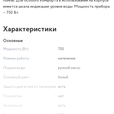
помпы. Для особого комфорта в использовании на корпусе
имеется шкала индикации уровня воды. Мощность прибора
– 750 Вт.
Характеристики
Основные
Мощность (Вт)
750
Режимы работы
кипячение
Подача воды
ручной насос
Основной цвет
белый
Защита двигателя от перегрева
есть
Подсветка
нет
Индикация
есть