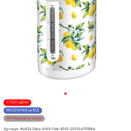
СТОП-ЦЕНА
РАССРОЧКА на ВСЁ
300 бонусов за отзыв
Артикул: #a9243dba-6169-11eb-8195-00155d7f588d