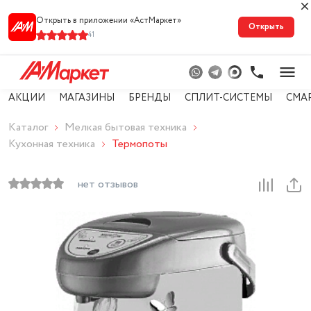
Открыть в приложении «АстМарке‪т‬»
Открыть
41
АКЦИИ
МАГАЗИНЫ
БРЕНДЫ
СПЛИТ-СИСТЕМЫ
СМА
Каталог
Мелкая бытовая техника
Кухонная техника
Термопоты
нет отзывов