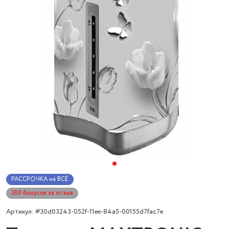
РАССРОЧКА на ВСЁ
300 бонусов за отзыв
Артикул: #30d03243-052f-11ee-84a5-00155d7fac7e