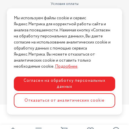
уровня воды, рисунок на
Условия оплаты
корпусе, съемная крышка,
Условия доставки
индикация уровня
Мы используем файлы cookie и сервис
Особенности
воды,индикация включения
Условия возврата
Яндекс.Метрика для корректной работы сайта и
Нашли ошибку на сайте?
Напишите нам
.
Насос
ручной/автоматический
анализа посещаемости. Нажимая кнопку «Согласен
на обработку персональных данных», Вы даете
2026 © Интернет-магазин "АстМаркет". У нас есть всё!
согласие на использование аналитических cookie и
обработку данных с помощью сервиса
Яндекс.Метрика. Вы можете отказаться от
аналитических cookie и оставить только
Политика конфиденциальности
необходимые cookie.
Подробнее
.
Согласен на обработку персональных
данных
Разработка сайта
ASTDESIGN
Отказаться от аналитических cookie
2