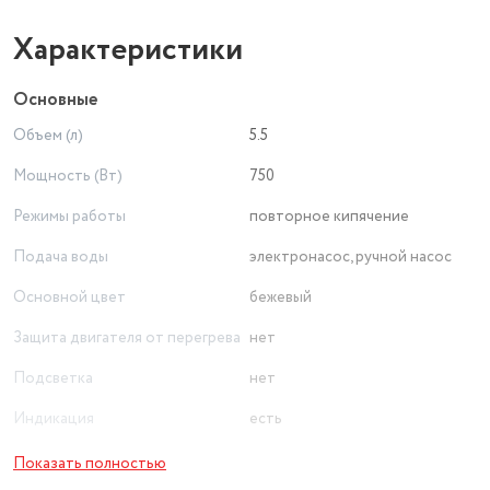
Характеристики
Основные
Объем (л)
5.5
Мощность (Вт)
750
Режимы работы
повторное кипячение
Подача воды
электронасос, ручной насос
Основной цвет
бежевый
Защита двигателя от перегрева
нет
Подсветка
нет
Индикация
есть
Длина сетевого шнура (м)
1.2
Показать полностью