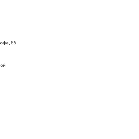
офе, 85
ной