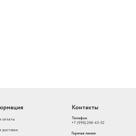
Тип терморегулятора
ступенчатый
й
ормация
Контакты
Телефон
я оплаты
+7 (996) 266-45-02
я доставки
Горячая линия