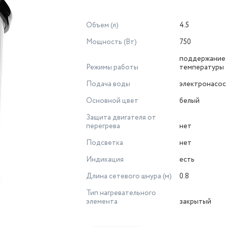
Объем (л)
4.5
Мощность (Вт)
750
поддержание
Режимы работы
температуры
Подача воды
электронасос
Основной цвет
белый
Защита двигателя от
перегрева
нет
Подсветка
нет
Индикация
есть
Длина сетевого шнура (м)
0.8
Тип нагревательного
элемента
закрытый