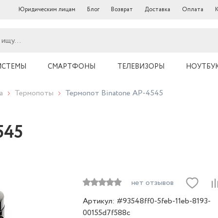
Юридическим лицам
Блог
Возврат
Доставка
Оплата
ИСТЕМЫ
СМАРТФОНЫ
ТЕЛЕВИЗОРЫ
НОУТБУ
а
Термопоты
Термопот Binatone AP-4545
545
нет отзывов
Артикул: #93548ff0-5feb-11eb-8193-
00155d7f588c