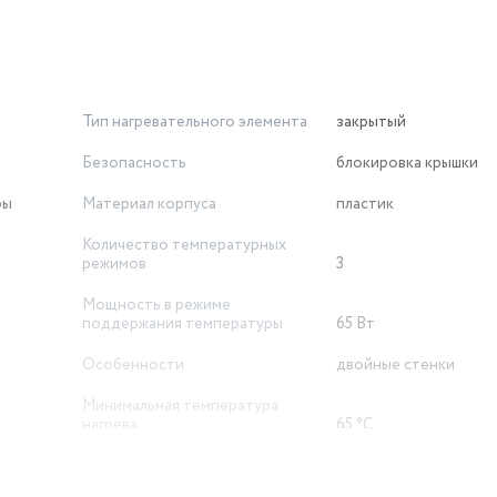
Тип нагревательного элемента
закрытый
Безопасность
блокировка крышки
ры
Материал корпуса
пластик
Количество температурных
режимов
3
Мощность в режиме
поддержания температуры
65 Вт
Особенности
двойные стенки
Минимальная температура
нагрева
65 °C
Возможность выбора
температуры
есть