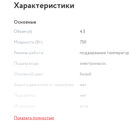
Характеристики
Основные
Объем (л)
4.5
Мощность (Вт)
750
Режимы работы
поддержание температу
Подача воды
электронасос
Основной цвет
белый
Защита двигателя от перегрева
нет
Подсветка
нет
Индикация
есть
Длина сетевого шнура (м)
0.8
Показать полностью