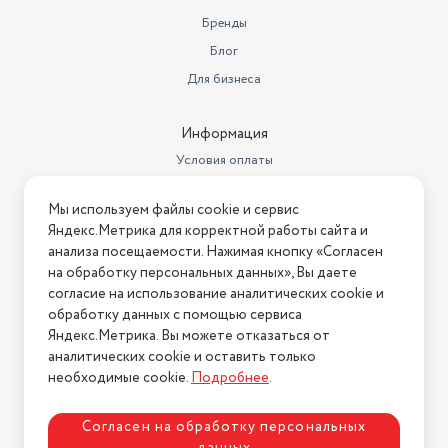
положении, обеспечивая вращение на 360°.
температуры
есть
Бренды
Блог
Для бизнеса
Информация
Условия оплаты
Условия доставки
Мы используем файлы cookie и сервис
Условия возврата
Яндекс.Метрика для корректной работы сайта и
Нашли ошибку на сайте?
Напишите нам
.
анализа посещаемости. Нажимая кнопку «Согласен
на обработку персональных данных», Вы даете
2026 © Интернет-магазин "АстМаркет". У нас есть всё!
согласие на использование аналитических cookie и
обработку данных с помощью сервиса
Яндекс.Метрика. Вы можете отказаться от
аналитических cookie и оставить только
Политика конфиденциальности
необходимые cookie.
Подробнее
.
Согласен на обработку персональных