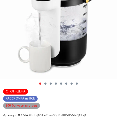
СТОП-ЦЕНА
РАССРОЧКА на ВСЁ
300 бонусов за отзыв
Артикул: #77d470df-928b-11ee-9931-005056b793b9