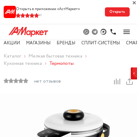
Открыть в приложении «АстМарке‪т‬»
Открыть
41
АКЦИИ
МАГАЗИНЫ
БРЕНДЫ
СПЛИТ-СИСТЕМЫ
СМА
Каталог
Мелкая бытовая техника
Кухонная техника
Термопоты
нет отзывов