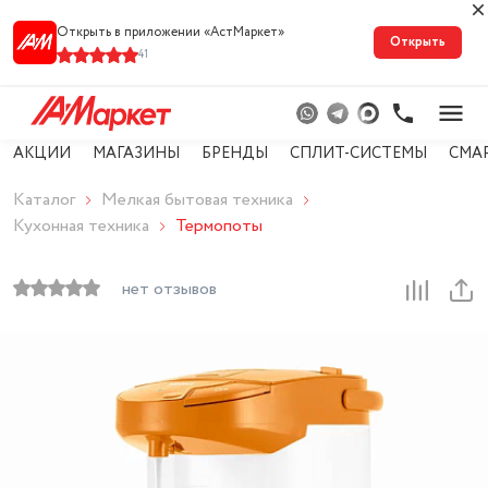
Открыть в приложении «АстМарке‪т‬»
Открыть
41
АКЦИИ
МАГАЗИНЫ
БРЕНДЫ
СПЛИТ-СИСТЕМЫ
СМА
Каталог
Мелкая бытовая техника
Кухонная техника
Термопоты
нет отзывов