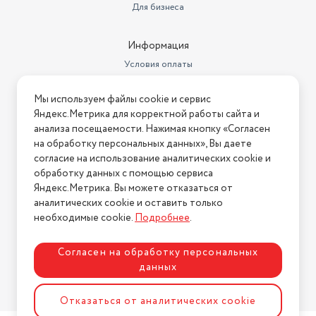
Для бизнеса
Информация
Условия оплаты
Условия доставки
Мы используем файлы cookie и сервис
Условия возврата
Яндекс.Метрика для корректной работы сайта и
Нашли ошибку на сайте?
Напишите нам
.
анализа посещаемости. Нажимая кнопку «Согласен
на обработку персональных данных», Вы даете
2026 © Интернет-магазин "АстМаркет". У нас есть всё!
согласие на использование аналитических cookie и
обработку данных с помощью сервиса
Яндекс.Метрика. Вы можете отказаться от
аналитических cookie и оставить только
Политика конфиденциальности
необходимые cookie.
Подробнее
.
Согласен на обработку персональных
данных
Разработка сайта
ASTDESIGN
Отказаться от аналитических cookie