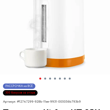
РАССРОЧКА на ВСЁ
300 бонусов за отзыв
Артикул: #12747299-928b-11ee-9931-005056b793b9