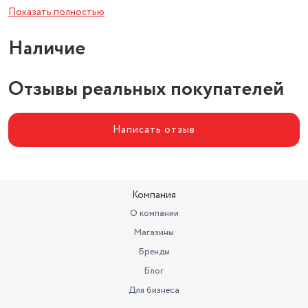
Электропитание
220-240 В, 50 Гц
Показать полностью
Наличие
Отзывы реальных покупателей
Написать отзыв
Компания
О компании
Магазины
Бренды
Блог
Для бизнеса