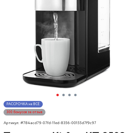
РАССРОЧКА на ВСЁ
300 бонусов за отзыв
Артикул: #784acd79-07fd-11ed-8356-00155d7f9c97