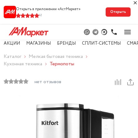
Открыть в приложении «АстМарке‪т‬»
Открыть
41
АКЦИИ
МАГАЗИНЫ
БРЕНДЫ
СПЛИТ-СИСТЕМЫ
СМА
Каталог
Мелкая бытовая техника
Кухонная техника
Термопоты
нет отзывов