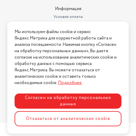
Информация
Условия оплаты
Условия доставки
Мы используем файлы cookie и сервис
Условия возврата
Яндекс.Метрика для корректной работы сайта и
Нашли ошибку на сайте?
Напишите нам
.
анализа посещаемости. Нажимая кнопку «Согласен
на обработку персональных данных», Вы даете
2026 © Интернет-магазин "АстМаркет". У нас есть всё!
согласие на использование аналитических cookie и
обработку данных с помощью сервиса
Яндекс.Метрика. Вы можете отказаться от
аналитических cookie и оставить только
Политика конфиденциальности
необходимые cookie.
Подробнее
.
Согласен на обработку персональных
данных
Разработка сайта
ASTDESIGN
Отказаться от аналитических cookie