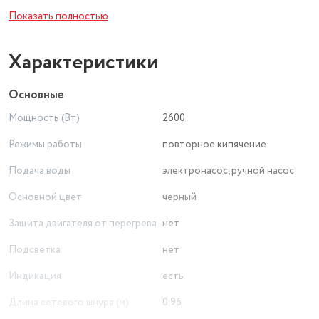
что предотвратит нежелательное включение. Особенно
Показать полностью
важно, если в доме есть дети.
Съёмный прозрачный контейнер даёт возможность
Характеристики
пользователю постоянно контролировать объём воды в
резервуаре и удобно наполнять его.
Основные
Мощность (Вт)
2600
Режимы работы
повторное кипячение
Подача воды
электронасос, ручной насос
Основной цвет
черный
Защита двигателя от перегрева
нет
Подсветка
нет
Индикация
есть
Длина сетевого шнура (м)
0.96