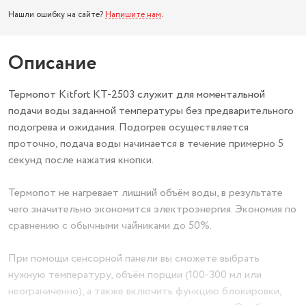
Нашли ошибку на сайте?
Напишите нам
.
Описание
Термопот Kitfort KT-2503 служит для моментальной
подачи воды заданной температуры без предварительного
подогрева и ожидания. Подогрев осуществляется
проточно, подача воды начинается в течение примерно 5
секунд после нажатия кнопки.
Термопот не нагревает лишний объём воды, в результате
чего значительно экономится электроэнергия. Экономия по
сравнению с обычными чайниками до 50%.
При помощи сенсорной панели вы сможете выбрать
нужную температуру, объём порции (100-300 мл или
неограниченно), а также включить функцию блокировки,