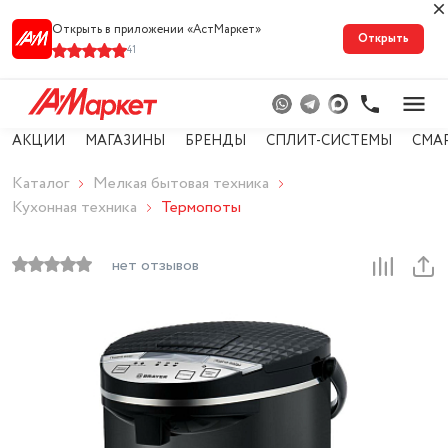
Открыть в приложении «АстМарке‪т‬»
Открыть
41
АКЦИИ
МАГАЗИНЫ
БРЕНДЫ
СПЛИТ-СИСТЕМЫ
СМА
Каталог
Мелкая бытовая техника
Кухонная техника
Термопоты
нет отзывов