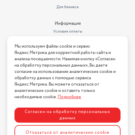
Для бизнеса
Информация
Условия оплаты
Условия доставки
Мы используем файлы cookie и сервис
Условия возврата
Яндекс.Метрика для корректной работы сайта и
Нашли ошибку на сайте?
Напишите нам
.
анализа посещаемости. Нажимая кнопку «Согласен
на обработку персональных данных», Вы даете
2026 © Интернет-магазин "АстМаркет". У нас есть всё!
согласие на использование аналитических cookie и
обработку данных с помощью сервиса
Яндекс.Метрика. Вы можете отказаться от
аналитических cookie и оставить только
Политика конфиденциальности
необходимые cookie.
Подробнее
.
Согласен на обработку персональных
данных
Разработка сайта
ASTDESIGN
Отказаться от аналитических cookie