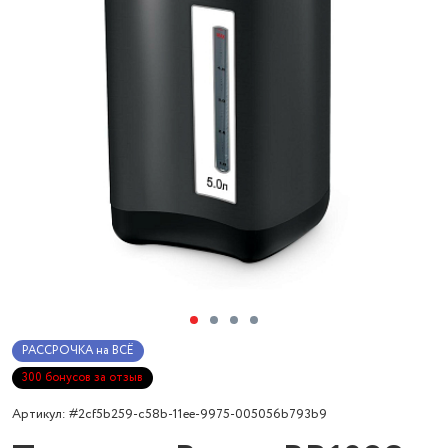
РАССРОЧКА на ВСЁ
300 бонусов за отзыв
Артикул: #2cf5b259-c58b-11ee-9975-005056b793b9