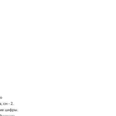
но
 см - 2.
кие цифры.