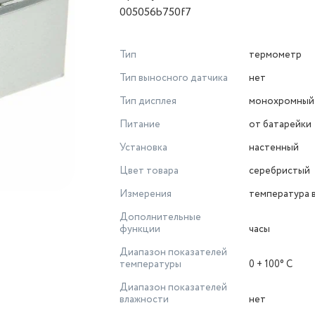
005056b750f7
Тип
термометр
Тип выносного датчика
нет
Тип дисплея
монохромный
Питание
от батарейки
Установка
настенный
Цвет товара
серебристый
Измерения
температура 
Дополнительные
функции
часы
Диапазон показателей
температуры
0 + 100° C
Диапазон показателей
влажности
нет