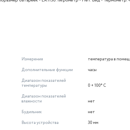
оразмер батареек - LR1130. Гигрометр - Нет. Вид - Термометр. 
Измерения
температура в поме
Дополнительные функции
часы
Диапазон показателей
температуры
0 + 100° C
Диапазон показателей
влажности
нет
Будильник
нет
Высота устройства
30 мм