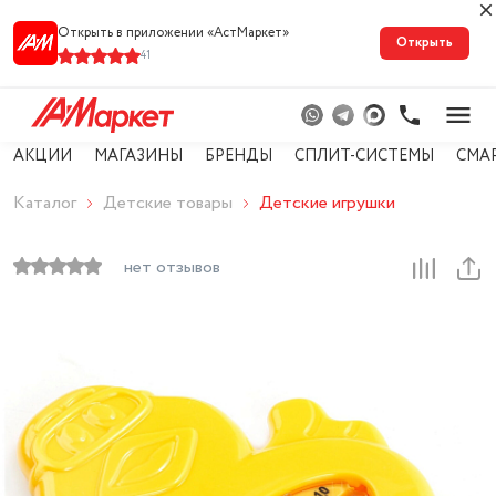
Открыть в приложении «АстМарке‪т‬»
Открыть
41
АКЦИИ
МАГАЗИНЫ
БРЕНДЫ
СПЛИТ-СИСТЕМЫ
СМА
Каталог
Детские товары
Детские игрушки
нет отзывов