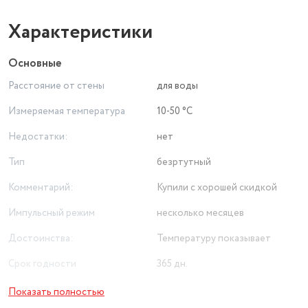
Характеристики
Основные
Расстояние от стены
для воды
Измеряемая температура
10-50 °C
Недостатки:
нет
Тип
безртутный
Комментарий:
Купили с хорошей скидкой
Импульсный режим
несколько месяцев
Достоинства:
Температуру показывает
Срок годности
365 дн.
Типоразмер
21x14x1 мм
Показать полностью