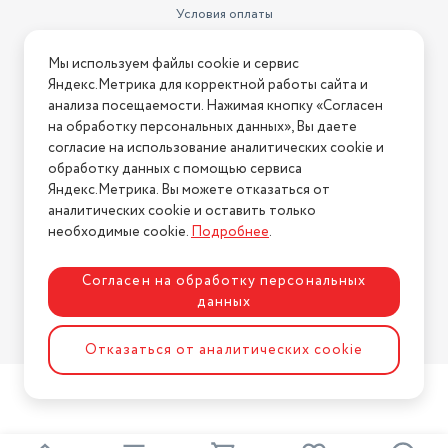
Условия оплаты
Условия доставки
Мы используем файлы cookie и сервис
Условия возврата
Яндекс.Метрика для корректной работы сайта и
Нашли ошибку на сайте?
Напишите нам
.
анализа посещаемости. Нажимая кнопку «Согласен
на обработку персональных данных», Вы даете
2026 © Интернет-магазин "АстМаркет". У нас есть всё!
согласие на использование аналитических cookie и
обработку данных с помощью сервиса
Яндекс.Метрика. Вы можете отказаться от
аналитических cookie и оставить только
Политика конфиденциальности
необходимые cookie.
Подробнее
.
Согласен на обработку персональных
данных
Разработка сайта
ASTDESIGN
Отказаться от аналитических cookie