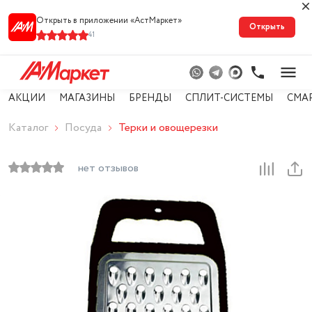
Открыть в приложении «АстМарке‪т‬»
Открыть
41
АКЦИИ
МАГАЗИНЫ
БРЕНДЫ
СПЛИТ-СИСТЕМЫ
СМА
Каталог
Посуда
Терки и овощерезки
нет отзывов