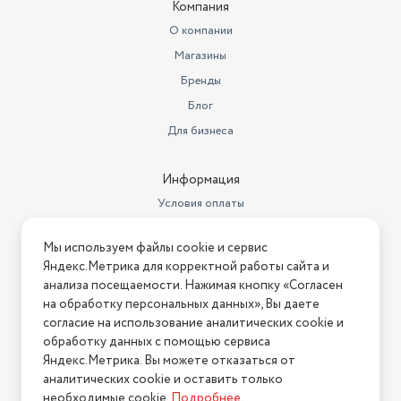
Компания
О компании
Магазины
Бренды
Блог
Для бизнеса
Информация
Условия оплаты
Условия доставки
Мы используем файлы cookie и сервис
Условия возврата
Яндекс.Метрика для корректной работы сайта и
Нашли ошибку на сайте?
Напишите нам
.
анализа посещаемости. Нажимая кнопку «Согласен
на обработку персональных данных», Вы даете
2026 © Интернет-магазин "АстМаркет". У нас есть всё!
согласие на использование аналитических cookie и
обработку данных с помощью сервиса
Яндекс.Метрика. Вы можете отказаться от
аналитических cookie и оставить только
Политика конфиденциальности
необходимые cookie.
Подробнее
.