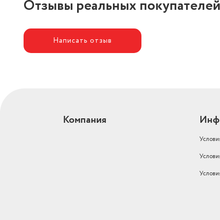
Отзывы реальных покупателе
Вес (кг)
1
Управление со смартфона
Нет
Написать отзыв
Объем товара в упаковке, в
литрах
8.5
Высота товара в упаковке, в
метрах
0.2
Ширина товара в упаковке, в
метрах
0.25
Компания
Инф
Длина товара в упаковке, в
Услови
метрах
0.17
Услови
Максимальная площадь
помещения
25
Услови