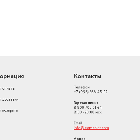
й
Вес с учетом упаковки
870
Установка
напольная
Цвет товара
белый
Высота (мм)
18.2
Бренд
Нет бренда
Мощность, Вт
1500
ормация
Контакты
Телефон
я оплаты
+7 (996) 266-45-02
я доставки
Горячая линия
8 800 700 51 44
я возврата
8:00 - 20:00 мск
Email
info@astmarket.com
Адрес