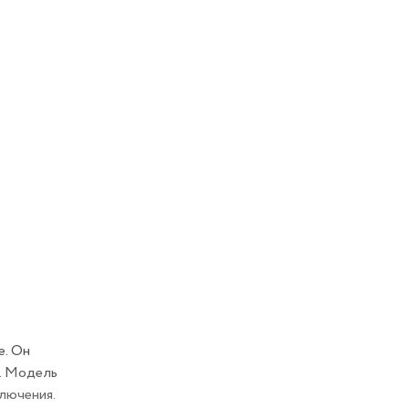
е. Он
т. Модель
лючения.