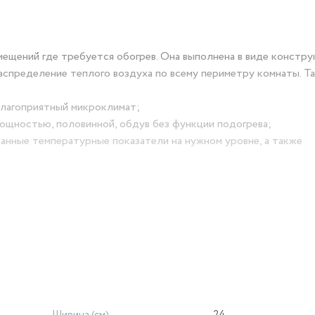
омещений где требуется обогрев. Она выполнена в виде констру
спределение теплого воздуха по всему периметру комнаты. Т
благоприятный микроклимат;
мощностью, половинной, обдув без функции подогрева;
анные температурные показатели на нужном уровне, а также
ребует специального ухода и обслуживания, рассчитано на пл