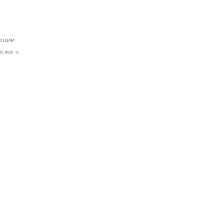
кции
акже к
ощадь до