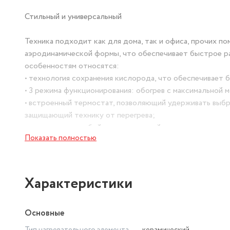
Стильный и универсальный
Техника подходит как для дома, так и офиса, прочих п
аэродинамической формы, что обеспечивает быстрое ра
особенностям относятся:
• технология сохранения кислорода, что обеспечивает 
• 3 режима функционирования: обогрев с максимальной 
• встроенный термостат, позволяющий удерживать выбр
защищающий технику от перегрева;
• установка на любой горизонтальной поверхности.
Показать полностью
Устройство оснащено устойчивой подставкой. Оно не т
15 кв. м.
Характеристики
Основные