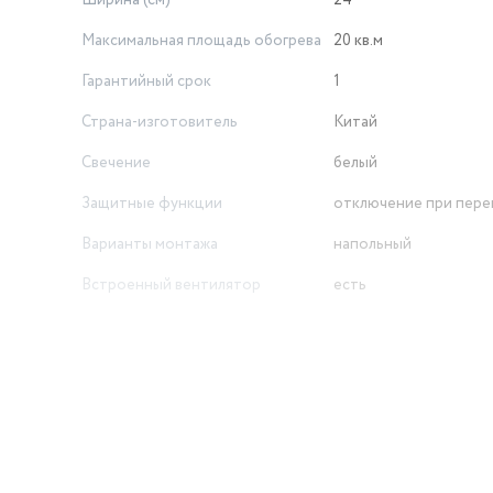
Ширина (см)
24
Максимальная площадь обогрева
20 кв.м
Гарантийный срок
1
Страна-изготовитель
Китай
Свечение
белый
Защитные функции
отключение при пере
Варианты монтажа
напольный
Встроенный вентилятор
есть
Напряжение питания
220/230
Управление
механическое, кнопо
Уровни мощности
1500/750 Вт
Вес товара, г
870
Размеры, мм (ШхГхВ)
240х190х150