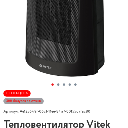
СТОП-ЦЕНА
300 бонусов за отзыв
Артикул: #e125649f-06c1-11ee-84a7-00155d7fac80
Тепловентилятор Vitek