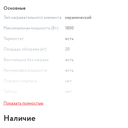
Основные
Тип нагревательного элемента
керамический
Максимальная мощность (Вт)
1800
Термостат
есть
Площадь обогрева (м²)
20
Вентиляция без нагрева
есть
Регулировка мощности
есть
Поворот корпуса
нет
Таймер
нет
Тип установки
напольный
Показать полностью
Пульт ДУ
нет
Наличие
Вес (кг)
1.383