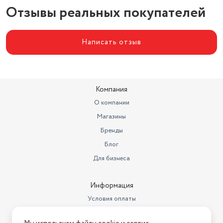
Отзывы реальных покупателей
Высота (мм)
29
Ширина (см)
19
Написать отзыв
Цвет товара
черный
Компания
О компании
Магазины
Бренды
Блог
Для бизнеса
Информация
Условия оплаты
Условия доставки