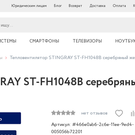
Юридическим лицам
Блог
Возврат
Доставка
Оплата
ИСТЕМЫ
СМАРТФОНЫ
ТЕЛЕВИЗОРЫ
НОУТБУ
ы
Тепловентилятор STINGRAY ST-FH1048B серебряный же
RAY ST-FH1048B серебрян
нет отзывов
Артикул: #466e0ab6-2c6e-11ee-9ed4-
005056b72201