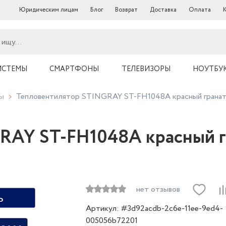
Юридическим лицам
Блог
Возврат
Доставка
Оплата
ИСТЕМЫ
СМАРТФОНЫ
ТЕЛЕВИЗОРЫ
НОУТБУ
ы
Тепловентилятор STINGRAY ST-FH1048A красный грана
RAY ST-FH1048A красный г
нет отзывов
Артикул: #3d92acdb-2c6e-11ee-9ed4-
005056b72201