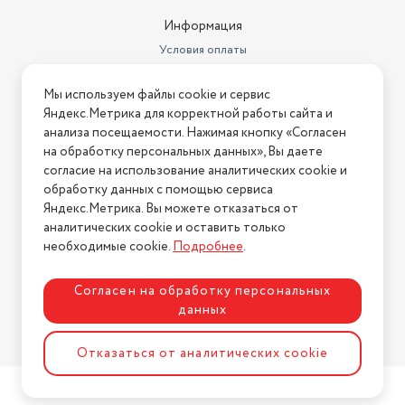
Максимальная площадь
помещения
18
Информация
Условия оплаты
Ширина (см)
23.5
Условия доставки
Гарантийный срок
1 год
Мы используем файлы cookie и сервис
Условия возврата
Яндекс.Метрика для корректной работы сайта и
Страна-изготовитель
Китай
Нашли ошибку на сайте?
Напишите нам
.
анализа посещаемости. Нажимая кнопку «Согласен
на обработку персональных данных», Вы даете
Вес товара, г
1020
2026 © Интернет-магазин "АстМаркет". У нас есть всё!
согласие на использование аналитических cookie и
Размеры, мм (ШхГхВ)
230х111х235
обработку данных с помощью сервиса
Яндекс.Метрика. Вы можете отказаться от
Вес с учетом упаковки
1020
аналитических cookie и оставить только
Политика конфиденциальности
необходимые cookie.
Подробнее
.
Установка
напольная
Тепловентилятор;
Согласен на обработку персональных
Комплектация
Инструкция; Упаковка.
данных
Цвет товара
белый
Разработка сайта
ASTDESIGN
Отказаться от аналитических cookie
Высота (мм)
23
Бренд
Scarlett