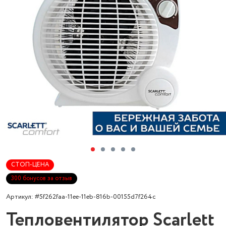
СТОП-ЦЕНА
300 бонусов за отзыв
Артикул: #5f262faa-11ee-11eb-816b-00155d7f264c
Тепловентилятор Scarlett