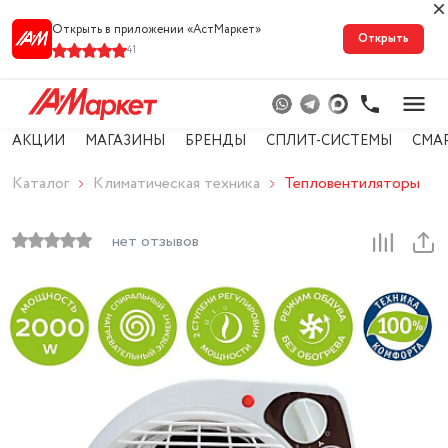
Открыть в приложении «АстМарке‪т‬»
Открыть
41
АКЦИИ
МАГАЗИНЫ
БРЕНДЫ
СПЛИТ-СИСТЕМЫ
СМА
Каталог
Климатическая техника
Тепловентиляторы
нет отзывов