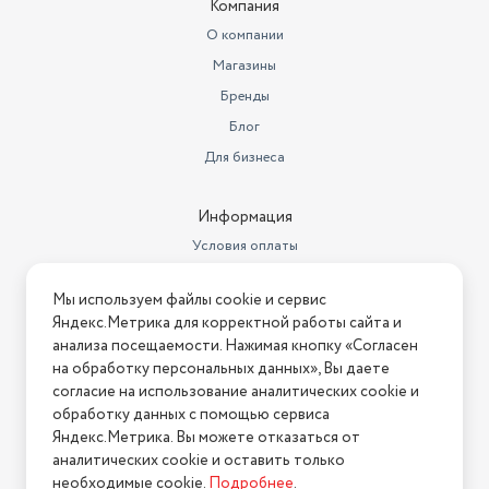
Компания
литрах
7.02
О компании
Высота товара в упаковке, в
Магазины
метрах
0.26
Бренды
Ширина товара в упаковке, в
Блог
метрах
0.15
Для бизнеса
Длина товара в упаковке, в
метрах
0.18
Информация
Вес без упаковки (кг)
1
Условия оплаты
Глубина предмета
14
Условия доставки
Мы используем файлы cookie и сервис
Условия возврата
Системы защиты
Защита от перегрева
Яндекс.Метрика для корректной работы сайта и
Нашли ошибку на сайте?
Напишите нам
.
анализа посещаемости. Нажимая кнопку «Согласен
Максимальная площадь
на обработку персональных данных», Вы даете
помещения
20
2026 © Интернет-магазин "АстМаркет". У нас есть всё!
согласие на использование аналитических cookie и
Ширина (см)
17
обработку данных с помощью сервиса
Яндекс.Метрика. Вы можете отказаться от
Максимальная площадь
аналитических cookie и оставить только
Политика конфиденциальности
обогрева
20
необходимые cookie.
Подробнее
.