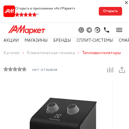
Открыть в приложении «АстМарке‪т‬»
Открыть
41
АКЦИИ
МАГАЗИНЫ
БРЕНДЫ
СПЛИТ-СИСТЕМЫ
СМА
Каталог
Климатическая техника
Тепловентиляторы
нет отзывов