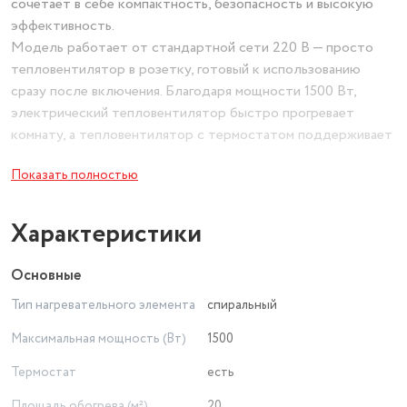
сочетает в себе компактность, безопасность и высокую
эффективность.
Модель работает от стандартной сети 220 В — просто
тепловентилятор в розетку, готовый к использованию
сразу после включения. Благодаря мощности 1500 Вт,
электрический тепловентилятор быстро прогревает
комнату, а тепловентилятор с термостатом поддерживает
заданную температуру, предотвращая перегрев и экономя
Показать полностью
электроэнергию.
Тепловентилятор напольный бесшумный идеально
подходит для дома , не занимает много места и не мешает
Характеристики
сну или работе. Он также эффективен как
тепловентилятор напольный для гаража или
Основные
тепловентилятор для курятника, обеспечивая стабильный
Тип нагревательного элемента
спиральный
обогрев в технических и хозяйственных помещениях.
Это не просто тепловентилятор, а полноценный
Максимальная мощность (Вт)
1500
обогреватель для дома электрический напольный ,
Термостат
есть
который можно использовать круглый год. Устройство
оснащено защитой от перегрева и автоматическим
Площадь обогрева (м²)
20