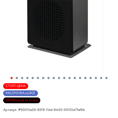
СТОП-ЦЕНА
РАССРОЧКА на ВСЁ
300 бонусов за отзыв
Артикул: #90015a00-8518-11ed-8400-00155d7faf6b