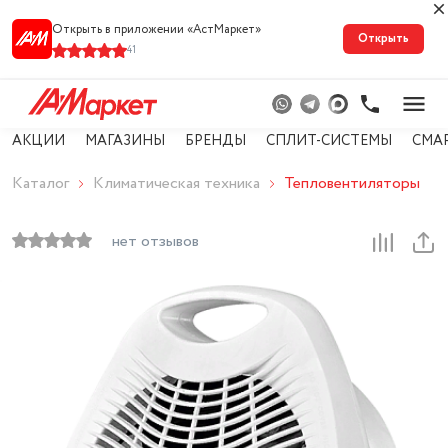
Открыть в приложении «АстМарке‪т‬»
Открыть
41
АКЦИИ
МАГАЗИНЫ
БРЕНДЫ
СПЛИТ-СИСТЕМЫ
СМА
Каталог
Климатическая техника
Тепловентиляторы
нет отзывов