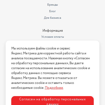
Бренды
Блог
Для бизнеса
Информация
Условия оплаты
Условия доставки
Мы используем файлы cookie и сервис
Условия возврата
Яндекс.Метрика для корректной работы сайта и
Нашли ошибку на сайте?
Напишите нам
.
анализа посещаемости. Нажимая кнопку «Согласен
на обработку персональных данных», Вы даете
2026 © Интернет-магазин "АстМаркет". У нас есть всё!
согласие на использование аналитических cookie и
обработку данных с помощью сервиса
Яндекс.Метрика. Вы можете отказаться от
аналитических cookie и оставить только
Политика конфиденциальности
необходимые cookie.
Подробнее
.
Согласен на обработку персональных
данных