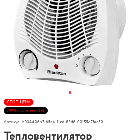
СТОП-ЦЕНА
300 бонусов за отзыв
Артикул: #034406b7-65a4-11ed-83d6-00155d7fac50
Тепловентилятор