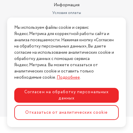
Информация
Условия оплаты
Условия доставки
Мы используем файлы cookie и сервис
Условия возврата
Яндекс.Метрика для корректной работы сайта и
Нашли ошибку на сайте?
Напишите нам
.
анализа посещаемости. Нажимая кнопку «Согласен
на обработку персональных данных», Вы даете
2026 © Интернет-магазин "АстМаркет". У нас есть всё!
согласие на использование аналитических cookie и
обработку данных с помощью сервиса
Яндекс.Метрика. Вы можете отказаться от
аналитических cookie и оставить только
Политика конфиденциальности
необходимые cookie.
Подробнее
.
Согласен на обработку персональных
данных
Разработка сайта
ASTDESIGN
Отказаться от аналитических cookie