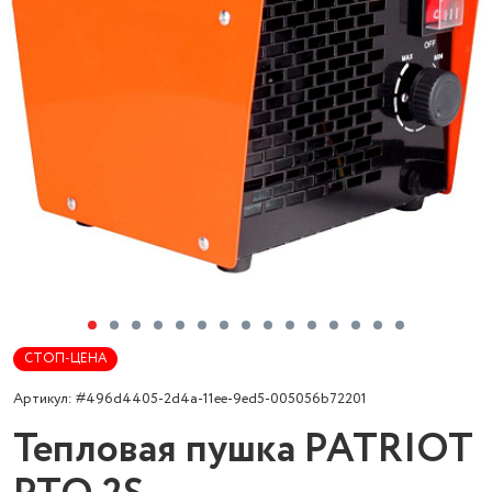
СТОП-ЦЕНА
Артикул: #496d4405-2d4a-11ee-9ed5-005056b72201
Тепловая пушка PATRIOT