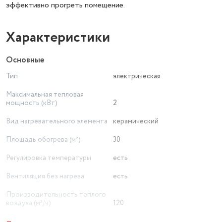
эффективно прогреть помещение.
Характеристики
Основные
Тип
электрическая
Максимальная тепловая
мощность (кВт)
2
Вид нагревательного элемента
керамический
Площадь обогрева (м²)
30
Регулировка температуры
есть
Вентиляция без нагрева
есть
Производительность теплого
воздуха (м³/ч)
120
Ручка для перемещения
есть