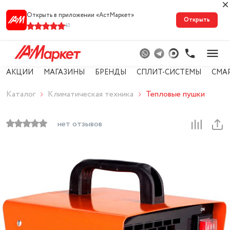
Открыть в приложении «АстМарке‪т‬»
Открыть
41
АКЦИИ
МАГАЗИНЫ
БРЕНДЫ
СПЛИТ-СИСТЕМЫ
СМА
Каталог
Климатическая техника
Тепловые пушки
нет отзывов