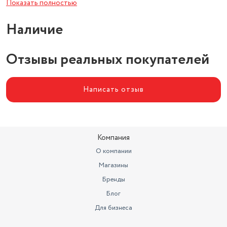
Показать полностью
Колеса для перемещения
нет
Наличие
Вес
1.8 кг
Отзывы реальных покупателей
Напряжение питания
220 В
Написать отзыв
Компания
О компании
Магазины
Бренды
Блог
Для бизнеса