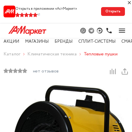
Открыть в приложении «АстМарке‪т‬»
Открыть
41
АКЦИИ
МАГАЗИНЫ
БРЕНДЫ
СПЛИТ-СИСТЕМЫ
СМА
Каталог
Климатическая техника
Тепловые пушки
нет отзывов