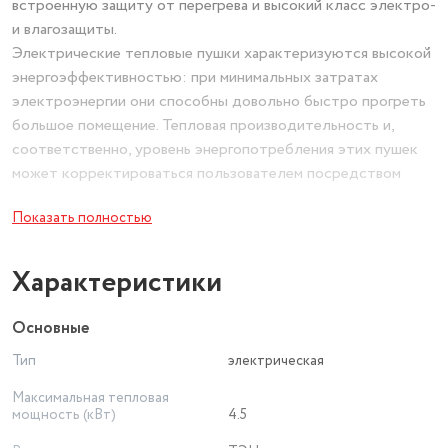
встроенную защиту от перегрева и высокий класс электро-
и влагозащиты.
Электрические тепловые пушки характеризуются высокой
энергоэффективностью: при минимальных затратах
электроэнергии они способны довольно быстро прогреть
большое помещение. Тепловая производительность и,
соответственно, уровень энергопотребления этих пушек
может корректироваться пользователем посредством
термостата.
Показать полностью
Особые преимущества электрических тепловых пушек
NeoClima серии ТПК:
– быстрый прогрев помещения;
Характеристики
– высокая энергоэффективность;
– две ступени мощности;
Основные
– вентиляция без нагрева;
Тип
электрическая
– регулируемый термостат 0400с;
– ТЭН из нержавеющей стали, не сжигающий кислород;
Максимальная тепловая
– защита от перегрева;
мощность (кВт)
4.5
– прочный стальной корпус, защищённый от коррозии;