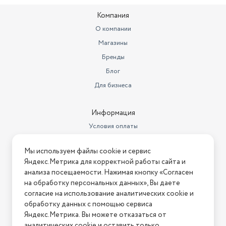
Компания
Ширина товара в упаковке, в
метрах
0.24
О компании
Магазины
Высота товара в упаковке, в
метрах
0.325
Бренды
Объем товара в упаковке, в
Блог
литрах
20.67
Для бизнеса
Тип нагревательного элемента
ТЭН
Информация
Управление
механическое
Условия оплаты
Напряжение питания
220 / 230 В
Условия доставки
Мы используем файлы cookie и сервис
Регулировка мощности
Условия возврата
есть
Яндекс.Метрика для корректной работы сайта и
Нашли ошибку на сайте?
Напишите нам
.
анализа посещаемости. Нажимая кнопку «Согласен
Максимальная мощность (Вт)
4500
на обработку персональных данных», Вы даете
2026 © Интернет-магазин "АстМаркет". У нас есть всё!
Защитные функции
защита от перегрева
согласие на использование аналитических cookie и
обработку данных с помощью сервиса
Уровни мощности
5000/3000 Вт
Яндекс.Метрика. Вы можете отказаться от
аналитических cookie и оставить только