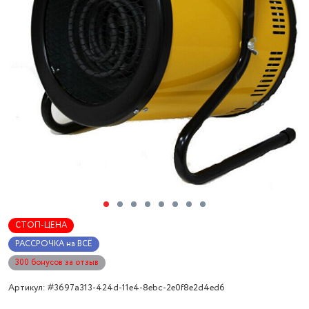
СТОП-ЦЕНА
РАССРОЧКА на ВСЁ
300 бонусов за отзыв
Артикул: #3697a313-424d-11e4-8ebc-2e0f8e2d4ed6