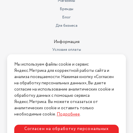
Магазины
Редуктор газовый (регулятор
давления); Шланг газовый
Бренды
Комплектация
резинотканевый; Ручка;
Блог
Цвет товара
оранжевый
Для бизнеса
Бренд
Кратон
Информация
Мощность, Вт
30000
Условия оплаты
Количество (шт)
1
Условия доставки
Мы используем файлы cookie и сервис
Вес
Условия возврата
6.1 кг
Яндекс.Метрика для корректной работы сайта и
Нашли ошибку на сайте?
Напишите нам
.
анализа посещаемости. Нажимая кнопку «Согласен
Особенности кондиционера
Режим проветривания
на обработку персональных данных», Вы даете
2026 © Интернет-магазин "АстМаркет". У нас есть всё!
Длина товара в упаковке, в
согласие на использование аналитических cookie и
метрах
0.49
обработку данных с помощью сервиса
Яндекс.Метрика. Вы можете отказаться от
Ширина товара в упаковке, в
аналитических cookie и оставить только
Политика конфиденциальности
метрах
0.25
необходимые cookie.
Подробнее
.
Высота товара в упаковке, в
метрах
0.36
Согласен на обработку персональных