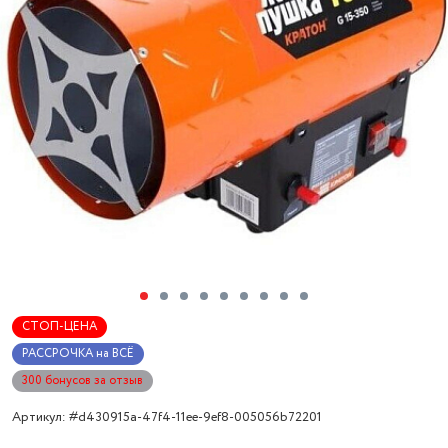
СТОП-ЦЕНА
РАССРОЧКА на ВСЁ
300 бонусов за отзыв
Артикул: #d430915a-47f4-11ee-9ef8-005056b72201