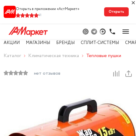
Открыть в приложении «АстМарке‪т‬»
Открыть
41
АКЦИИ
МАГАЗИНЫ
БРЕНДЫ
СПЛИТ-СИСТЕМЫ
СМА
Каталог
Климатическая техника
Тепловые пушки
нет отзывов