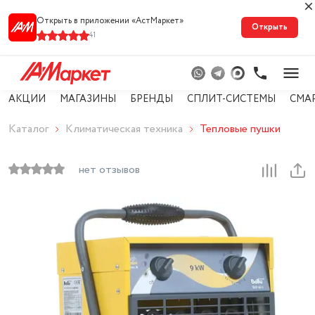
Открыть в приложении «АстМарке‪т‬»
Открыть
41
АКЦИИ
МАГАЗИНЫ
БРЕНДЫ
СПЛИТ-СИСТЕМЫ
СМА
Каталог
Климатическая техника
Тепловые пушки
нет отзывов