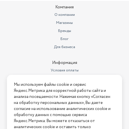
Защитные функции
защита от перегрева
Компания
Термостат
есть
О компании
Магазины
Бренды
Блог
Для бизнеса
Информация
Условия оплаты
Условия доставки
Мы используем файлы cookie и сервис
Условия возврата
Яндекс.Метрика для корректной работы сайта и
Нашли ошибку на сайте?
Напишите нам
.
анализа посещаемости. Нажимая кнопку «Согласен
на обработку персональных данных», Вы даете
2026 © Интернет-магазин "АстМаркет". У нас есть всё!
согласие на использование аналитических cookie и
обработку данных с помощью сервиса
Яндекс.Метрика. Вы можете отказаться от
аналитических cookie и оставить только
Политика конфиденциальности