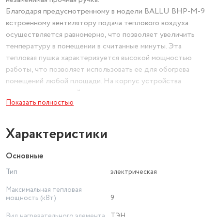
Благодаря предусмотренному в модели BALLU BHP-M-9
встроенному вентилятору подача теплового воздуха
осуществляется равномерно, что позволяет увеличить
температуру в помещении в считанные минуты. Эта
тепловая пушка характеризуется высокой мощностью
работы, что позволяет использовать ее для обогрева
помещений любой площади. На корпус устройства
нанесено термоустойчивое полимерное покрытие, не
Показать полностью
позволяющее образовываться коррозийному налету.
Характеристики
Основные
Тип
электрическая
Максимальная тепловая
мощность (кВт)
9
Вид нагревательного элемента
ТЭН