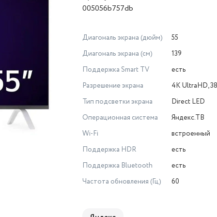
005056b757db
Диагональ экрана (дюйм)
55
Диагональ экрана (см)
139
Поддержка Smart TV
есть
Разрешение экрана
4K UltraHD, 3
Тип подсветки экрана
Direct LED
Операционная система
Яндекс.ТВ
Wi-Fi
встроенный
Поддержка HDR
есть
Поддержка Bluetooth
есть
Частота обновления (Гц)
60