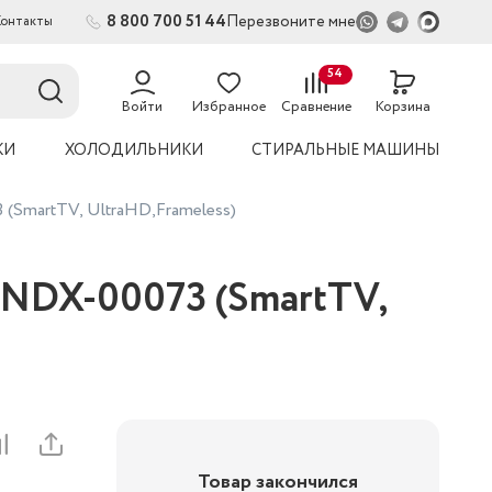
8 800 700 51 44
Перезвоните мне
Контакты
2
54
Войти
Избранное
Сравнение
Корзина
КИ
ХОЛОДИЛЬНИКИ
СТИРАЛЬНЫЕ МАШИНЫ
 (SmartTV, UltraHD,Frameless)
 YNDX-00073 (SmartTV,
Товар закончился