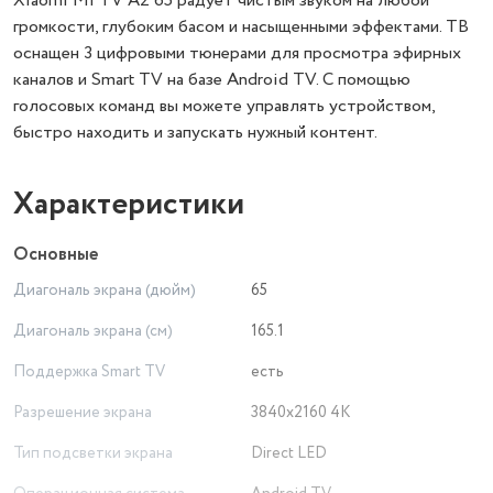
Xiaomi Mi TV A2 65 радует чистым звуком на любой
громкости, глубоким басом и насыщенными эффектами. ТВ
оснащен 3 цифровыми тюнерами для просмотра эфирных
каналов и Smart TV на базе Android TV. С помощью
голосовых команд вы можете управлять устройством,
быстро находить и запускать нужный контент.
Характеристики
Основные
Диагональ экрана (дюйм)
65
Диагональ экрана (см)
165.1
Поддержка Smart TV
есть
Разрешение экрана
3840x2160 4K
Тип подсветки экрана
Direct LED