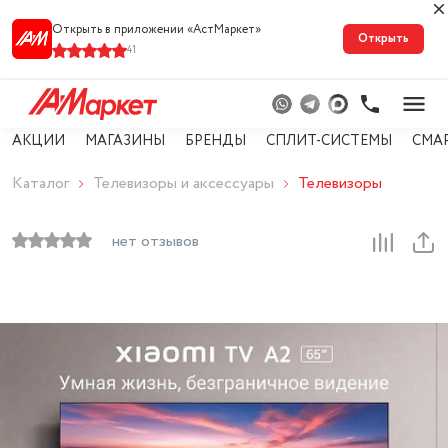
Открыть в приложении «АстМарке‪т‬»
Открыть
41
АКЦИИ
МАГАЗИНЫ
БРЕНДЫ
СПЛИТ-СИСТЕМЫ
СМА
Каталог
Телевизоры и аксессуары
Телевизоры
нет отзывов