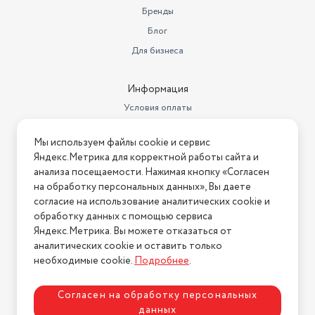
метрах
0.3
Бренды
Блог
Ширина товара в упаковке, в
метрах
0.95
Для бизнеса
Длина товара в упаковке, в
метрах
1.44
Информация
Условия оплаты
Вес товара в упаковке, (кг)
21.3
Условия доставки
Высота, см
89.23
Мы используем файлы cookie и сервис
Условия возврата
Яндекс.Метрика для корректной работы сайта и
Мощность, Вт
140
Нашли ошибку на сайте?
Напишите нам
.
анализа посещаемости. Нажимая кнопку «Согласен
на обработку персональных данных», Вы даете
Стандарт крепления VESA
300x300 мм
2026 © Интернет-магазин "АстМаркет". У нас есть всё!
согласие на использование аналитических cookie и
Бренд
Xiaomi
обработку данных с помощью сервиса
Яндекс.Метрика. Вы можете отказаться от
Цвет товара
черный
аналитических cookie и оставить только
Политика конфиденциальности
необходимые cookie.
Подробнее
.
телевизор, пульт ДУ,
документация, ножка
Комплектация
подставки х 2 шт
Согласен на обработку персональных
данных