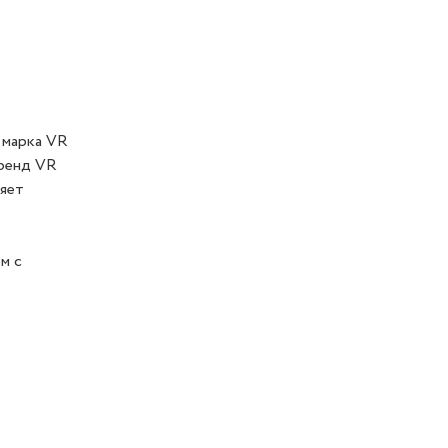
 марка VR
Бренд VR
ляет
м с