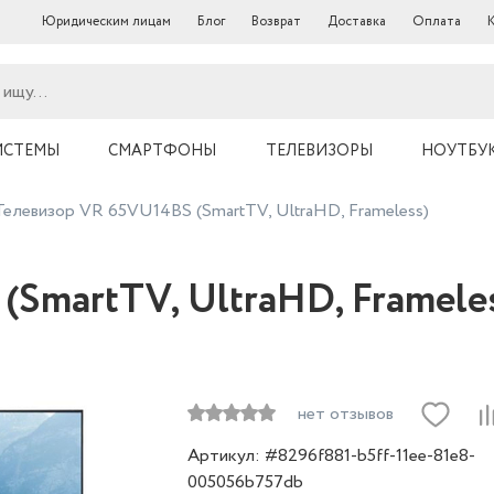
Юридическим лицам
Блог
Возврат
Доставка
Оплата
ИСТЕМЫ
СМАРТФОНЫ
ТЕЛЕВИЗОРЫ
НОУТБУ
Телевизор VR 65VU14BS (SmartTV, UltraHD, Frameless)
SmartTV, UltraHD, Framele
нет отзывов
Артикул: #8296f881-b5ff-11ee-81e8-
005056b757db