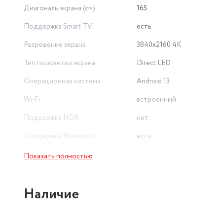
Диагональ экрана (см)
165
Поддержка Smart TV
есть
Разрешение экрана
3840x2160 4K
Тип подсветки экрана
Direct LED
Операционная система
Android 13
Wi-Fi
встроенный
Поддержка HDR
нет
Поддержка Bluetooth
есть
Частота обновления (Гц)
50
Показать полностью
Версия HDMI
HDMI 2.0
Наличие
Гарантия
12 мес
Расширенная технология экрана
нет