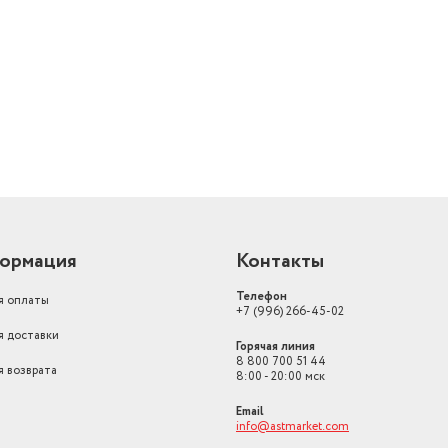
метрах
0.155
й
Ширина товара в упаковке, в
метрах
0.885
Длина товара в упаковке, в
метрах
1.55
Изогнутый экран
нет
Стандарт крепления VESA
200x200 мм
Мощность, Вт
168
ормация
Контакты
Угол обзора
178° / 178°
Телефон
я оплаты
Бренд
Нет бренда
+7 (996) 266-45-02
я доставки
Пульт ДУ, документац
Горячая линия
Комплектация
подставка, винты
8 800 700 51 44
я возврата
8:00 - 20:00 мск
Цвет товара
черный
Email
info@astmarket.com