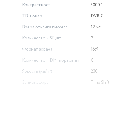
Контрастность
3000:1
ТВ-тюнер
DVB-C
Время отклика пикселя
12 мс
Количество USB, шт
2
Формат экрана
16:9
Количество HDMI портов, шт
CI+
Яркость (кд/м²)
230
Запись эфира
Time Shift
Вес товара, г
15080
Беспроводные интерфейсы
Bluetooth
Объем товара в упаковке, в
литрах
212.621
Высота товара в упаковке, в