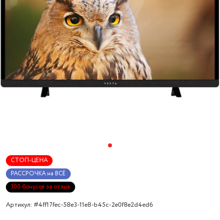
СТОП-ЦЕНА
РАССРОЧКА на ВСЁ
300 бонусов за отзыв
Артикул: #4ff17fec-58e3-11e8-b45c-2e0f8e2d4ed6