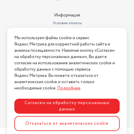
Год создания модели
2018
Информация
Яркость (кд/м²)
230 Кд/м2
Условия оплаты
Прогрессивная развертка
есть
Условия доставки
Мы используем файлы cookie и сервис
Условия возврата
Угол обзора объектива (градус)
176°
Яндекс.Метрика для корректной работы сайта и
Нашли ошибку на сайте?
Напишите нам
.
анализа посещаемости. Нажимая кнопку «Согласен
Телетекст
есть
на обработку персональных данных», Вы даете
2026 © Интернет-магазин "АстМаркет". У нас есть всё!
согласие на использование аналитических cookie и
Поддержка DVB-C
DVB-C MPEG4
обработку данных с помощью сервиса
Поддержка DVB-T
DVB-T MPEG4
Яндекс.Метрика. Вы можете отказаться от
аналитических cookie и оставить только
Политика конфиденциальности
Поддержка стереозвука
необходимые cookie.
Подробнее
.
NICAM
есть
Мощность звука
16 Вт (2х8 Вт)
Согласен на обработку персональных
данных
Светодиодная (LED)
Разработка сайта
ASTDESIGN
подсветка
есть
Отказаться от аналитических cookie
Разъем для наушников
есть