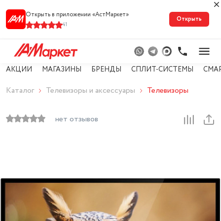
Открыть в приложении «АстМарке‪т‬»
Открыть
41
АКЦИИ
МАГАЗИНЫ
БРЕНДЫ
СПЛИТ-СИСТЕМЫ
СМА
Каталог
Телевизоры и аксессуары
Телевизоры
нет отзывов