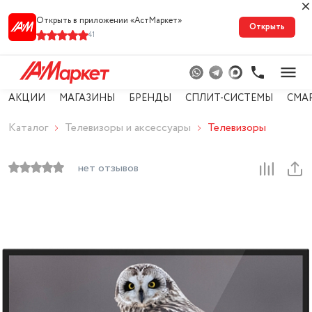
Открыть в приложении «АстМарке‪т‬»
Открыть
41
АКЦИИ
МАГАЗИНЫ
БРЕНДЫ
СПЛИТ-СИСТЕМЫ
СМА
Каталог
Телевизоры и аксессуары
Телевизоры
нет отзывов