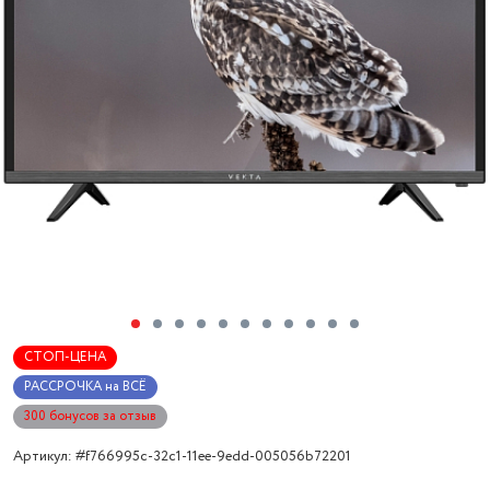
СТОП-ЦЕНА
РАССРОЧКА на ВСЁ
300 бонусов за отзыв
Артикул: #f766995c-32c1-11ee-9edd-005056b72201