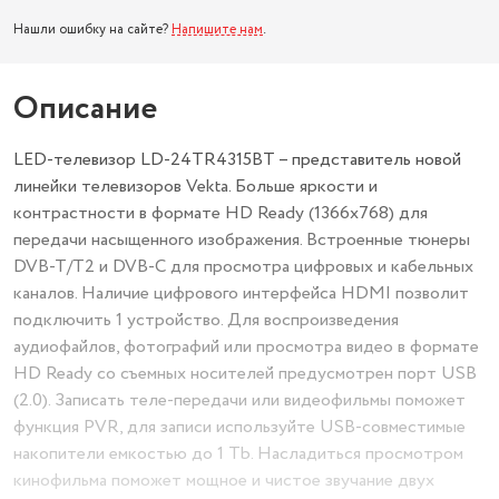
Нашли ошибку на сайте?
Напишите нам
.
Описание
LED-телевизор LD-24TR4315BT – представитель новой
линейки телевизоров Vekta. Больше яркости и
контрастности в формате HD Ready (1366x768) для
передачи насыщенного изображения. Встроенные тюнеры
DVB-T/T2 и DVB-C для просмотра цифровых и кабельных
каналов. Наличие цифрового интерфейса HDMI позволит
подключить 1 устройство. Для воспроизведения
аудиофайлов, фотографий или просмотра видео в формате
HD Ready со съемных носителей предусмотрен порт USB
(2.0). Записать теле-передачи или видеофильмы поможет
функция PVR, для записи используйте USB-совместимые
накопители емкостью до 1 Tb. Насладиться просмотром
кинофильма поможет мощное и чистое звучание двух