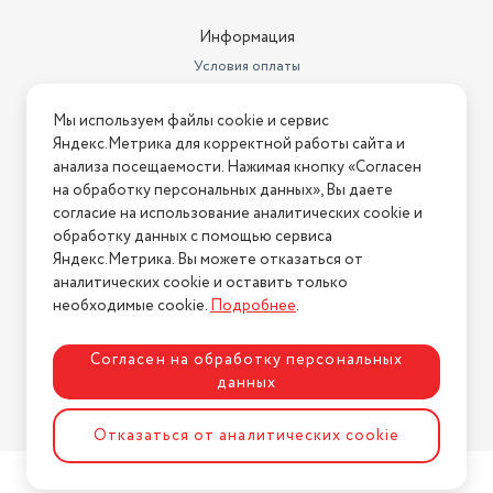
Комплектация
дистанционного управления;
Информация
Цвет товара
черный
Условия оплаты
Бренд
VEKTA
Условия доставки
Мы используем файлы cookie и сервис
Условия возврата
Угол обзора
178 градусов
Яндекс.Метрика для корректной работы сайта и
Нашли ошибку на сайте?
Напишите нам
.
анализа посещаемости. Нажимая кнопку «Согласен
Стандарт крепления VESA
75x75 мм
на обработку персональных данных», Вы даете
2026 © Интернет-магазин "АстМаркет". У нас есть всё!
Изогнутый экран
согласие на использование аналитических cookie и
нет
обработку данных с помощью сервиса
Производитель
VEKTA
Яндекс.Метрика. Вы можете отказаться от
аналитических cookie и оставить только
Политика конфиденциальности
Длина товара в упаковке, в
необходимые cookie.
Подробнее
.
метрах
0.12
Ширина товара в упаковке, в
Согласен на обработку персональных
метрах
0.614
данных
Высота товара в упаковке, в
Разработка сайта
ASTDESIGN
метрах
0.398
Отказаться от аналитических cookie
Объем товара в упаковке, в
литрах
29.325