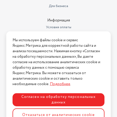
Для бизнеса
Стандарты HDTV
5 лет
Диаметр нижнего яруса
1 г.
Информация
Условия оплаты
Условия доставки
Мы используем файлы cookie и сервис
Условия возврата
Яндекс.Метрика для корректной работы сайта и
Нашли ошибку на сайте?
Напишите нам
.
анализа посещаемости. Нажимая кнопку «Согласен
на обработку персональных данных», Вы даете
2026 © Интернет-магазин "АстМаркет". У нас есть всё!
согласие на использование аналитических cookie и
обработку данных с помощью сервиса
Яндекс.Метрика. Вы можете отказаться от
аналитических cookie и оставить только
Политика конфиденциальности
необходимые cookie.
Подробнее
.
Согласен на обработку персональных
данных
Разработка сайта
ASTDESIGN
Отказаться от аналитических cookie