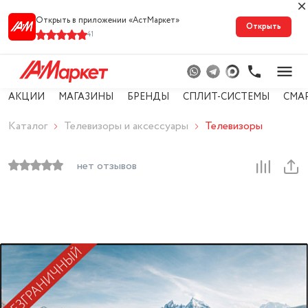
Открыть в приложении «АстМарке‪т‬»
Открыть
41
АКЦИИ
МАГАЗИНЫ
БРЕНДЫ
СПЛИТ-СИСТЕМЫ
СМА
Каталог
Телевизоры и аксессуары
Телевизоры
нет отзывов