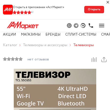
Открыть в приложении «АстМарке‪т‬»
Открыть
41
АКЦИИ
МАГАЗИНЫ
БРЕНДЫ
СПЛИТ-СИСТЕМЫ
СМА
Каталог
Телевизоры и аксессуары
Телевизоры
нет отзывов