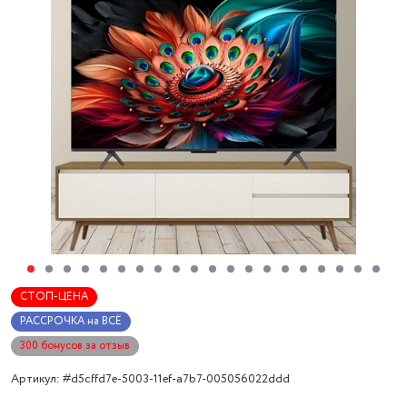
СТОП-ЦЕНА
РАССРОЧКА на ВСЁ
300 бонусов за отзыв
Артикул: #d5cffd7e-5003-11ef-a7b7-005056022ddd