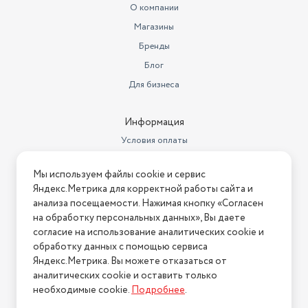
Вес товара в упаковке, (кг)
14.8
О компании
Магазины
Другие аудио-/видеовыходы
аудио S/PDIF (оптический)
Бренды
Высота, см
77
Блог
Количество разъемов USB
2
Для бизнеса
Голосовой помощник
Google Assistant
Информация
Гарантийный срок
1 Год
Условия оплаты
Размеры, мм (ШхГхВ)
1224 x 770 x 292
Условия доставки
Мы используем файлы cookie и сервис
Условия возврата
Страна-изготовитель
Россия
Яндекс.Метрика для корректной работы сайта и
Нашли ошибку на сайте?
Напишите нам
.
анализа посещаемости. Нажимая кнопку «Согласен
Стандарт Wi-Fi
5 (802.11ac)
на обработку персональных данных», Вы даете
2026 © Интернет-магазин "АстМаркет". У нас есть всё!
согласие на использование аналитических cookie и
Сабвуфер
есть
обработку данных с помощью сервиса
Контрастность
5000
Яндекс.Метрика. Вы можете отказаться от
аналитических cookie и оставить только
Политика конфиденциальности
ТВ-тюнер
DVB-T2
необходимые cookie.
Подробнее
.