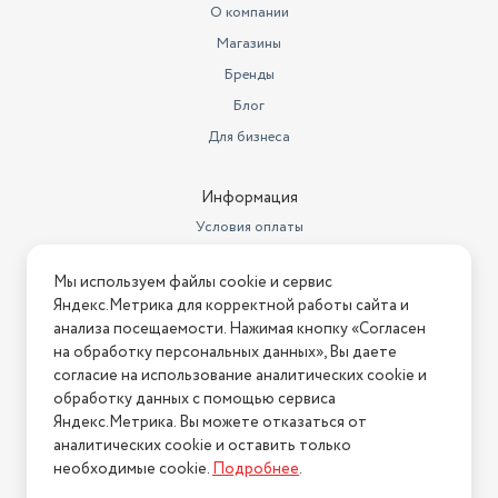
Вес товара, г
9200
О компании
Магазины
Декодеры звука
Dolby Atmos
Бренды
Объем встроенной памяти
16 Гб
Блог
Сетевые возможности
DLNA
Для бизнеса
Запись эфира
Time Shift
Информация
Высота товара в упаковке, в
Условия оплаты
метрах
0.135
Условия доставки
Ширина товара в упаковке, в
Мы используем файлы cookie и сервис
Условия возврата
метрах
0.875
Яндекс.Метрика для корректной работы сайта и
Нашли ошибку на сайте?
Напишите нам
.
анализа посещаемости. Нажимая кнопку «Согласен
Длина товара в упаковке, в
на обработку персональных данных», Вы даете
метрах
1.4
2026 © Интернет-магазин "АстМаркет". У нас есть всё!
согласие на использование аналитических cookie и
Вес товара в упаковке, (кг)
15
обработку данных с помощью сервиса
Яндекс.Метрика. Вы можете отказаться от
Высота, см
72
аналитических cookie и оставить только
Политика конфиденциальности
необходимые cookie.
Подробнее
.
Изогнутый экран
нет