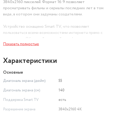
3840х2160 пикселей. Формат 16:9 позволяет
просматривать фильмы и сериалы последних лет в том
виде, в котором они задуманы создателями.
Устройство оснащено Smart TV, что позволяет
пользоваться всеми возможностями интернета прямо с
телевизора. Объемный и чистый звук формируется двумя
Показать полностью
динамиками мощностью по 10 Вт.
Подключение к Сети возможно беспроводным способом
Характеристики
через Wi-Fi, а модуль Bluetooth служит для сопряжения ТВ
со сторонними устройствами. Наличие USB-порта
Основные
позволяет воспроизводить медиа-файлы с внешних
Диагональ экрана (дюйм)
55
накопителей.
Диагональ экрана (см)
140
Телевизор TCL QLED 55C647 оснащен цифровым тюнером
Поддержка Smart TV
есть
DVB, поддерживающим стандарты T/T2/C/C2/S/S2.
Функция Time Shift позволяет остановить просмотр
Разрешение экрана
3840x2160 4K
прямой трансляции, чтобы спустя некоторое время