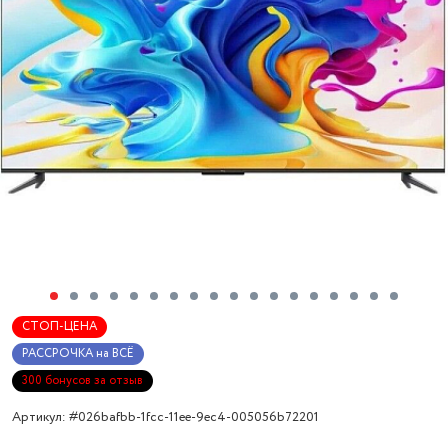
СТОП-ЦЕНА
РАССРОЧКА на ВСЁ
300 бонусов за отзыв
Артикул: #026bafbb-1fcc-11ee-9ec4-005056b72201