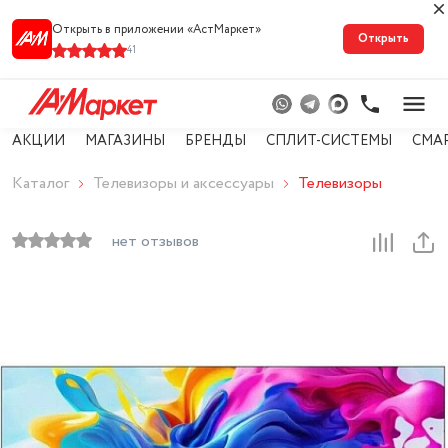
Открыть в приложении «АстМарке‪т‬»
Открыть
41
АКЦИИ
МАГАЗИНЫ
БРЕНДЫ
СПЛИТ-СИСТЕМЫ
СМА
Каталог
Телевизоры и аксессуары
Телевизоры
нет отзывов