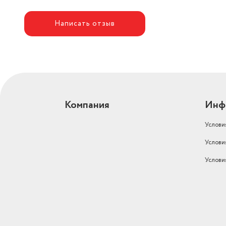
Число портов HDMI
2
Написать отзыв
Вес товара в упаковке, (кг)
4.9
Высота, см
42.1
Количество разъемов USB
1
Интерфейсы
HDMI
Компания
Инф
Услови
Услови
Услови