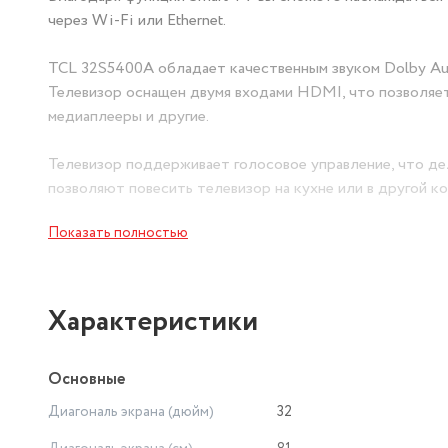
через Wi-Fi или Ethernet.
TCL 32S5400A обладает качественным звуком Dolby Aud
Телевизор оснащен двумя входами HDMI, что позволяет 
медиаплееры и другие.
Телевизор поддерживает голосовое управление, что де
позволяют повесить телевизор на кухне или в другой ко
Показать полностью
Телевизор TCL 32S5400A оснащен экологически чистым
что делает его не только качественным, но и безопас
Телевизор TCL 32S5400A - это отличный выбор для тех,
Характеристики
Основные
Диагональ экрана (дюйм)
32