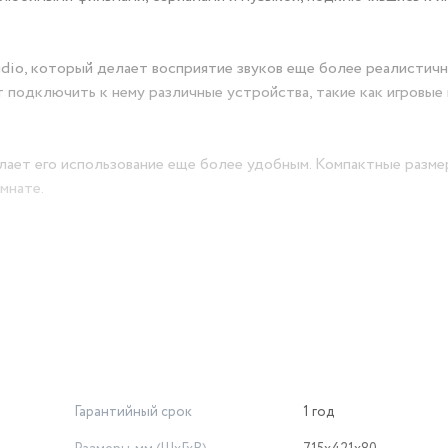
io, который делает восприятие звуков еще более реалистичн
подключить к нему различные устройства, такие как игровые 
лает его использование еще более удобным. Компактные разм
мнате.
и материалами и системой переработки отработанной электро
ным для окружающей среды.
 кто ценит качество, комфорт и экологичность.
Гарантийный срок
1 год