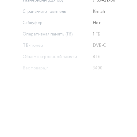
Размеры, мм (ШхГхВ)
715x421x80
Страна-изготовитель
Китай
Сабвуфер
Нет
Оперативная память (Гб)
1 ГБ
ТВ-тюнер
DVB-C
Объем встроенной памяти
8 Гб
Вес товара, г
3400
Беспроводные интерфейсы
Wi-Fi
Объем товара в упаковке, в
литрах
50.6
Высота товара в упаковке, в
метрах
0.506
Ширина товара в упаковке, в
й
метрах
0.125