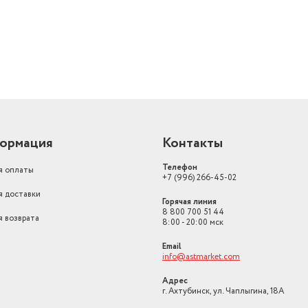
Длина товара в упаковке, в
метрах
0.8
Изогнутый экран
нет
Стандарт крепления VESA
100x100 мм
Мощность, Вт
63
Бренд
TCL
ормация
Контакты
Комплектация
документация, пульт
Телефон
я оплаты
Цвет товара
черный
+7 (996) 266-45-02
я доставки
Горячая линия
8 800 700 51 44
я возврата
8:00 - 20:00 мск
Email
info@astmarket.com
Адрес
г. Ахтубинск, ул. Чаплыгина, 18А