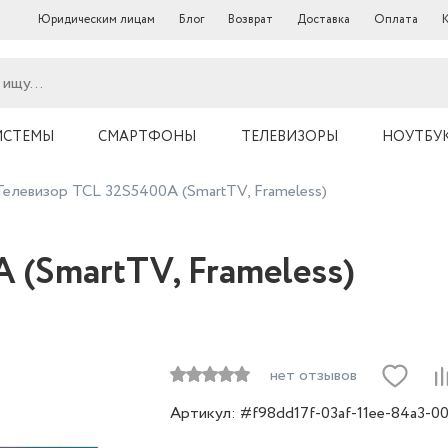
Юридическим лицам
Блог
Возврат
Доставка
Оплата
ИСТЕМЫ
СМАРТФОНЫ
ТЕЛЕВИЗОРЫ
НОУТБУ
Телевизор TCL 32S5400A (SmartTV, Frameless)
 (SmartTV, Frameless)
нет отзывов
Артикул: #f98dd17f-03af-11ee-84a3-0