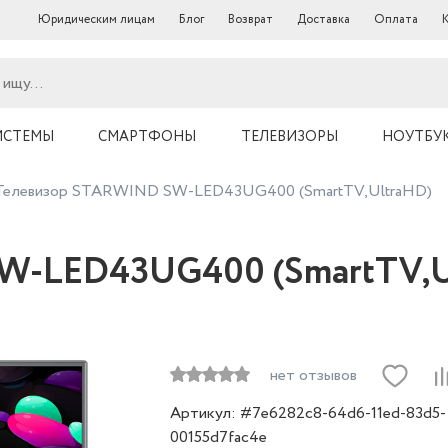
Юридическим лицам
Блог
Возврат
Доставка
Оплата
ИСТЕМЫ
СМАРТФОНЫ
ТЕЛЕВИЗОРЫ
НОУТБУ
Телевизор STARWIND SW-LED43UG400 (SmartTV,UltraHD)
W-LED43UG400 (SmartTV,U
нет отзывов
Артикул: #7e6282c8-64d6-11ed-83d5-
00155d7fac4e