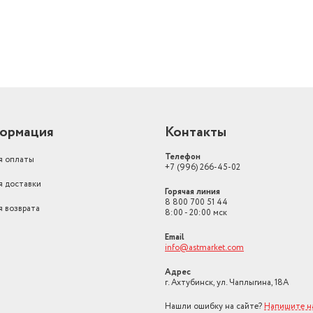
ормация
Контакты
Телефон
я оплаты
+7 (996) 266-45-02
я доставки
Горячая линия
8 800 700 51 44
я возврата
8:00 - 20:00 мск
Email
info@astmarket.com
Адрес
г. Ахтубинск, ул. Чаплыгина, 18А
Нашли ошибку на сайте?
Напишите н