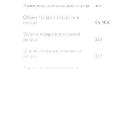
Расширенная технология экрана
нет
Объем товара в упаковке, в
литрах
44.408
Высота товара в упаковке, в
метрах
0.61
Ширина товара в упаковке, в
метрах
0.91
Длина товара в упаковке, в
метрах
0.08
Вес товара в упаковке, (кг)
7
й