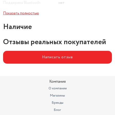
Поддержка Bluetooth
нет
Версия HDMI
HDMI 1.3
Показать полностью
Расширенная технология
Наличие
экрана
нет
Отзывы реальных покупателей
Написать отзыв
Компания
О компании
Магазины
Бренды
Блог