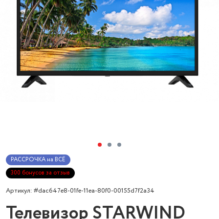
РАССРОЧКА на ВСЁ
300 бонусов за отзыв
Артикул: #dac647e8-01fe-11ea-80f0-00155d7f2a34
Телевизор STARWIND