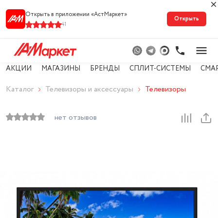
Открыть в приложении «АстМарке‪т‬»
Открыть
41
АКЦИИ
МАГАЗИНЫ
БРЕНДЫ
СПЛИТ-СИСТЕМЫ
СМА
Каталог
Телевизоры и аксессуары
Телевизоры
нет отзывов