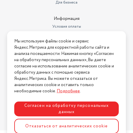
Для бизнеса
Информация
Условия оплаты
Условия доставки
Мы используем файлы cookie и сервис
Условия возврата
Яндекс.Метрика для корректной работы сайта и
Нашли ошибку на сайте?
Напишите нам
.
анализа посещаемости. Нажимая кнопку «Согласен
на обработку персональных данных», Вы даете
2026 © Интернет-магазин "АстМаркет". У нас есть всё!
согласие на использование аналитических cookie и
обработку данных с помощью сервиса
Яндекс.Метрика. Вы можете отказаться от
аналитических cookie и оставить только
Политика конфиденциальности
необходимые cookie.
Подробнее
.
Согласен на обработку персональных
данных
Разработка сайта
ASTDESIGN
Отказаться от аналитических cookie