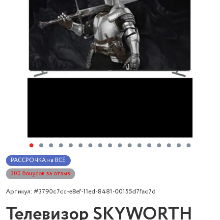
РАССРОЧКА на ВСЁ
300 бонусов за отзыв
Артикул: #3790c7cc-e8ef-11ed-8481-00155d7fac7d
Телевизор SKYWORTH