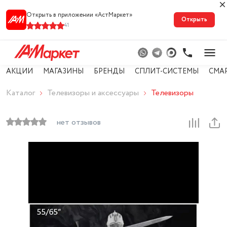
Открыть в приложении «АстМарке‪т‬»
Открыть
41
АКЦИИ
МАГАЗИНЫ
БРЕНДЫ
СПЛИТ-СИСТЕМЫ
СМА
Каталог
Телевизоры и аксессуары
Телевизоры
нет отзывов