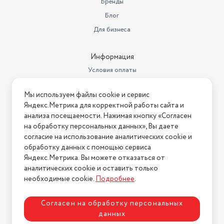
Бренды
Блог
HDMI x 3, USB х 2, антенный, CI,
LAN, оптический, выход на
Для бизнеса
Интерфейс
наушники
Цвет
черный
Информация
Условия оплаты
Беспроводные интерфейсы
Wi-Fi
Условия доставки
Угол обзора
178
Мы используем файлы cookie и сервис
Условия возврата
Яндекс.Метрика для корректной работы сайта и
Диагональ
65
Нашли ошибку на сайте?
Напишите нам
.
анализа посещаемости. Нажимая кнопку «Согласен
на обработку персональных данных», Вы даете
Разрешение HD
3840x2160 4K
2026 © Интернет-магазин "АстМаркет". У нас есть всё!
согласие на использование аналитических cookie и
Частота смены кадров (Гц)
60
обработку данных с помощью сервиса
Яндекс.Метрика. Вы можете отказаться от
Частота обновления
60 Гц
аналитических cookie и оставить только
Политика конфиденциальности
необходимые cookie.
Подробнее
.
Коммуникации и мультимедиа
LAN
Длина товара в упаковке, в
Согласен на обработку персональных
метрах
1.85
данных