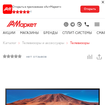
Открыть в приложении «АстМарке‪т‬»
Открыть
41
АКЦИИ
МАГАЗИНЫ
БРЕНДЫ
СПЛИТ-СИСТЕМЫ
СМА
Каталог
Телевизоры и аксессуары
Телевизоры
нет отзывов