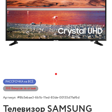
РАССРОЧКА на ВСЁ
300 бонусов за отзыв
Артикул: #8b5ebae3-6b1b-11ed-83de-00155d7faf6d
Телевизор SAMSUNG