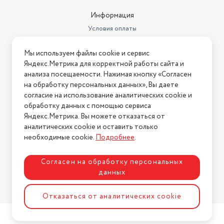
Информация
Условия оплаты
Условия доставки
Мы используем файлы cookie и сервис
Условия возврата
Яндекс.Метрика для корректной работы сайта и
Нашли ошибку на сайте?
Напишите нам
.
анализа посещаемости. Нажимая кнопку «Согласен
на обработку персональных данных», Вы даете
2026 © Интернет-магазин "АстМаркет". У нас есть всё!
согласие на использование аналитических cookie и
обработку данных с помощью сервиса
Яндекс.Метрика. Вы можете отказаться от
аналитических cookie и оставить только
Политика конфиденциальности
необходимые cookie.
Подробнее
.
Согласен на обработку персональных
данных
Разработка сайта
ASTDESIGN
Отказаться от аналитических cookie