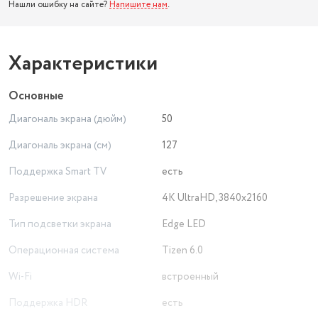
Нашли ошибку на сайте?
Напишите нам
.
Характеристики
Основные
Диагональ экрана (дюйм)
50
Диагональ экрана (см)
127
Поддержка Smart TV
есть
Разрешение экрана
4K UltraHD, 3840x2160
Тип подсветки экрана
Edge LED
Операционная система
Tizen 6.0
Wi-Fi
встроенный
Поддержка HDR
есть