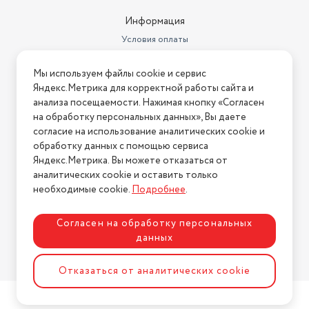
Вход AUX
HDMI x3, USB, Ethernet (RJ-45)
Информация
Акустическая система
нет
Условия оплаты
Тип
ЖК-телевизор
Условия доставки
Мы используем файлы cookie и сервис
Условия возврата
Поддержка DVB-T2
есть
Яндекс.Метрика для корректной работы сайта и
Нашли ошибку на сайте?
Напишите нам
.
анализа посещаемости. Нажимая кнопку «Согласен
Поддержка DVB-C
есть
на обработку персональных данных», Вы даете
2026 © Интернет-магазин "АстМаркет". У нас есть всё!
согласие на использование аналитических cookie и
Стандарты HDTV
60 мес.
обработку данных с помощью сервиса
Воспроизведение с внешних
Яндекс.Метрика. Вы можете отказаться от
носителей
10.4 кг
аналитических cookie и оставить только
Политика конфиденциальности
необходимые cookie.
Подробнее
.
Другие аудио-/видеовходы
Dolby Digital
Угол обзора объектива (градус)
178°
Согласен на обработку персональных
данных
Форматы аудиофайлов
HDR10+
Разработка сайта
ASTDESIGN
Отказаться от аналитических cookie
Размеры с подставкой (ШxВxГ)
963.9x643.6x334.3 мм
Светодиодная (LED)