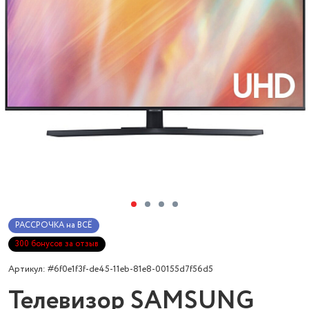
РАССРОЧКА на ВСЁ
300 бонусов за отзыв
Артикул: #6f0e1f3f-de45-11eb-81e8-00155d7f56d5
Телевизор SAMSUNG