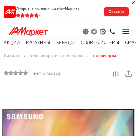
Открыть в приложении «АстМарке‪т‬»
Открыть
41
АКЦИИ
МАГАЗИНЫ
БРЕНДЫ
СПЛИТ-СИСТЕМЫ
СМА
Каталог
Телевизоры и аксессуары
Телевизоры
нет отзывов