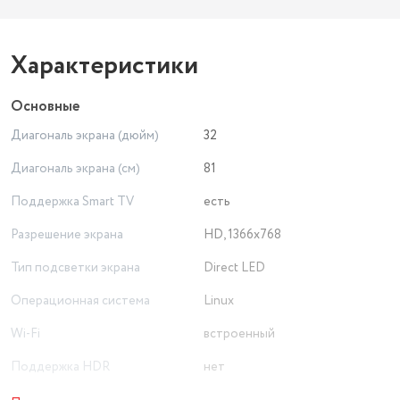
Характеристики
Основные
Диагональ экрана (дюйм)
32
Диагональ экрана (см)
81
Поддержка Smart TV
есть
Разрешение экрана
HD, 1366x768
Тип подсветки экрана
Direct LED
Операционная система
Linux
Wi-Fi
встроенный
Поддержка HDR
нет