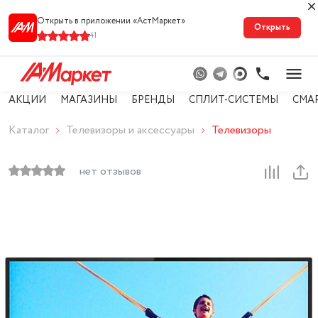
Открыть в приложении «АстМарке‪т‬»
Открыть
41
АКЦИИ
МАГАЗИНЫ
БРЕНДЫ
СПЛИТ-СИСТЕМЫ
СМА
Каталог
Телевизоры и аксессуары
Телевизоры
нет отзывов