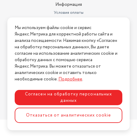
Информация
Год создания модели
2018
Условия оплаты
Прогрессивная развертка
есть
Условия доставки
Мы используем файлы cookie и сервис
Условия возврата
Вес без подставки, (кг)
4.5 кг
Яндекс.Метрика для корректной работы сайта и
Нашли ошибку на сайте?
Напишите нам
.
анализа посещаемости. Нажимая кнопку «Согласен
Выходы
оптический
на обработку персональных данных», Вы даете
2026 © Интернет-магазин "АстМаркет". У нас есть всё!
согласие на использование аналитических cookie и
AV, компонентный, HDMI x2,
Вход AUX
MHL, USB x2, Ethernet (RJ-45)
обработку данных с помощью сервиса
Яндекс.Метрика. Вы можете отказаться от
Поддержка DVB-T
DVB-T MPEG4
аналитических cookie и оставить только
Политика конфиденциальности
необходимые cookie.
Подробнее
.
Поддержка DVB-T2
есть
Поддержка DVB-S
есть
Согласен на обработку персональных
данных
MP3, WMA, MPEG4, HEVC
Разработка сайта
ASTDESIGN
Поддерживаемые носители
(H.265), MKV, JPEG
Отказаться от аналитических cookie
Поддержка DVB-C
DVB-C MPEG4
Запись видео
на USB-накопитель