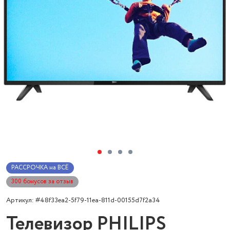
РАССРОЧКА на ВСЁ
300 бонусов за отзыв
Артикул: #48f33ea2-5f79-11ea-811d-00155d7f2a34
Телевизор PHILIPS