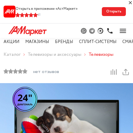
Открыть в приложении «АстМарке‪т‬»
Открыть
41
АКЦИИ
МАГАЗИНЫ
БРЕНДЫ
СПЛИТ-СИСТЕМЫ
СМА
Каталог
Телевизоры и аксессуары
Телевизоры
нет отзывов