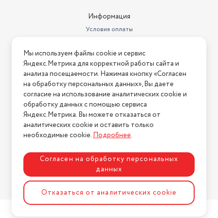
Ширина товара в упаковке, в
Информация
метрах
0.11
Условия оплаты
Длина товара в упаковке, в
Условия доставки
метрах
0.61
Мы используем файлы cookie и сервис
Условия возврата
Яндекс.Метрика для корректной работы сайта и
Вес товара в упаковке, (кг)
3
Нашли ошибку на сайте?
Напишите нам
.
анализа посещаемости. Нажимая кнопку «Согласен
на обработку персональных данных», Вы даете
Высота, см
38
2026 © Интернет-магазин "АстМаркет". У нас есть всё!
согласие на использование аналитических cookie и
Стандарт крепления VESA
100x100 мм
обработку данных с помощью сервиса
Яндекс.Метрика. Вы можете отказаться от
Бренд
MERELY
аналитических cookie и оставить только
Политика конфиденциальности
необходимые cookie.
Подробнее
.
Цвет товара
черный
коробка; телевизор; Пульт;
Согласен на обработку персональных
Опорные подставки с винтами
данных
Комплектация
крепления; инструкция
Разработка сайта
ASTDESIGN
Гарантийный срок
1 год
Отказаться от аналитических cookie
Размеры, мм (ШхГхВ)
551х205х377